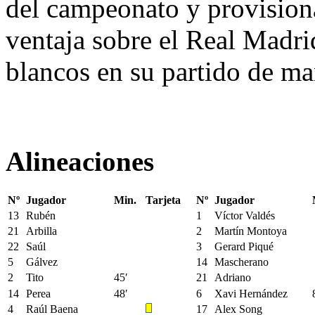
del campeonato y provision
ventaja sobre el Real Madrid
blancos en su partido de ma
Alineaciones
Nº
Jugador
Min.
Tarjeta
Nº
Jugador
13
Rubén
1
Víctor Valdés
21
Arbilla
2
Martín Montoya
22
Saúl
3
Gerard Piqué
5
Gálvez
14
Mascherano
2
Tito
45′
21
Adriano
14
Perea
48′
6
Xavi Hernández
4
Raúl Baena
17
Alex Song