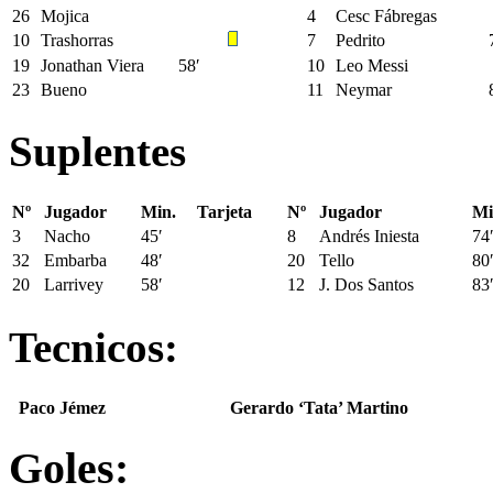
26
Mojica
4
Cesc Fábregas
10
Trashorras
7
Pedrito
19
Jonathan Viera
58′
10
Leo Messi
23
Bueno
11
Neymar
Suplentes
Nº
Jugador
Min.
Tarjeta
Nº
Jugador
Mi
3
Nacho
45′
8
Andrés Iniesta
74
32
Embarba
48′
20
Tello
80
20
Larrivey
58′
12
J. Dos Santos
83
Tecnicos:
Paco Jémez
Gerardo ‘Tata’ Martino
Goles: