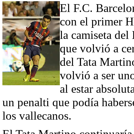
El F.C. Barcelo
con el primer 
la camiseta del
que volvió a ce
del Tata Martin
volvió a ser uno
al estar absolu
un penalti que podía habers
los vallecanos.
El Tata Martino continuaría