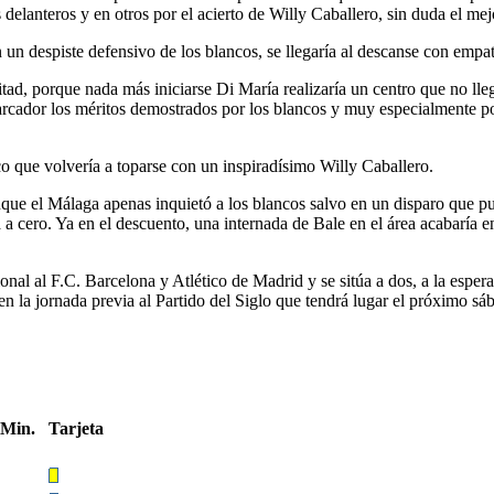
s delanteros y en otros por el acierto de Willy Caballero, sin duda el mej
n despiste defensivo de los blancos, se llegaría al descanse con empate
ad, porque nada más iniciarse Di María realizaría un centro que no lleg
 marcador los méritos demostrados por los blancos y muy especialmente
co que volvería a toparse con un inspiradísimo Willy Caballero.
unque el Málaga apenas inquietó a los blancos salvo en un disparo que pu
a cero. Ya en el descuento, una internada de Bale en el área acabaría e
ional al F.C. Barcelona y Atlético de Madrid y se sitúa a dos, a la esp
 la jornada previa al Partido del Siglo que tendrá lugar el próximo s
Min.
Tarjeta