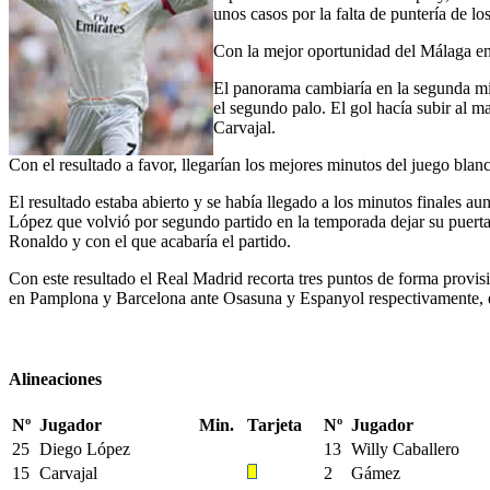
unos casos por la falta de puntería de lo
Con la mejor oportunidad del Málaga en u
El panorama cambiaría en la segunda mit
el segundo palo. El gol hacía subir al
Carvajal.
Con el resultado a favor, llegarían los mejores minutos del juego blan
El resultado estaba abierto y se había llegado a los minutos finales a
López que volvió por segundo partido en la temporada dejar su puerta 
Ronaldo y con el que acabaría el partido.
Con este resultado el Real Madrid recorta tres puntos de forma provis
en Pamplona y Barcelona ante Osasuna y Espanyol respectivamente, en
Alineaciones
Nº
Jugador
Min.
Tarjeta
Nº
Jugador
25
Diego López
13
Willy Caballero
15
Carvajal
2
Gámez