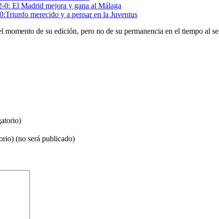
2-0: El Madrid mejora y gana al Málaga
0:Triunfo merecido y a pensar en la Juventus
el momento de su edición, pero no de su permanencia en el tiempo al se
atorio)
orio) (no será publicado)