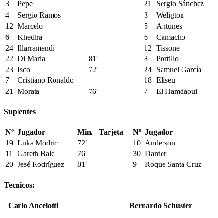
3
Pepe
21
Sergio Sánchez
4
Sergio Ramos
3
Weligton
12
Marcelo
5
Antunes
6
Khedira
6
Camacho
24
Illarramendi
12
Tissone
22
Di Maria
81′
8
Portillo
23
Isco
72′
24
Samuel García
7
Cristiano Ronaldo
18
Eliseu
21
Morata
76′
7
El Hamdaoui
Suplentes
Nº
Jugador
Min.
Tarjeta
Nº
Jugador
19
Luka Modric
72′
10
Anderson
11
Gareth Bale
76′
30
Darder
20
Jesé Rodríguez
81′
9
Roque Santa Cruz
Tecnicos:
Carlo Ancelotti
Bernardo Schuster