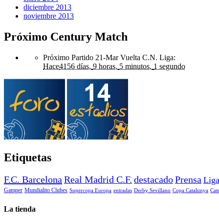
diciembre 2013
noviembre 2013
Próximo Century Match
Próximo Partido 21-Mar Vuelta C.N. Liga
:
Hace
4156 días,
9 horas,
5 minutos,
1 segundo
Etiquetas
F.C. Barcelona
Real Madrid C.F.
destacado
Prensa
Lig
Gamper
Mundialito Clubes
Supercopa Europa
entradas
Derby Sevillano
Copa Catalunya
Cat
La tienda