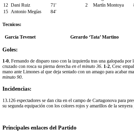
12
Dani Ruiz
71′
2
Martín Montoya
15
Antonio Megías
84′
Tecnicos:
García Tevenet
Gerardo ‘Tata’ Martino
Goles:
1-0
, Fernando de disparo raso con la izquierda tras una galopada por l
cruzado con rosca su pierna derecha
en el minuto 36
.
1-2
, Cesc empal
mano ante Limones al que deja sentado con un amago para acabar ma
minuto 90
.
Incidencias:
13.126 espectadores se dan cita en el campo de Cartagonova para prese
su segunda equipación con los colores rojos y amarillos de la senyera 
Principales enlaces del Partido