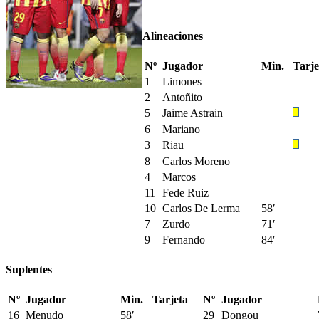
Alineaciones
Nº
Jugador
Min.
Tarje
1
Limones
2
Antoñito
5
Jaime Astrain
6
Mariano
3
Riau
8
Carlos Moreno
4
Marcos
11
Fede Ruiz
10
Carlos De Lerma
58′
7
Zurdo
71′
9
Fernando
84′
Suplentes
Nº
Jugador
Min.
Tarjeta
Nº
Jugador
16
Menudo
58′
29
Dongou