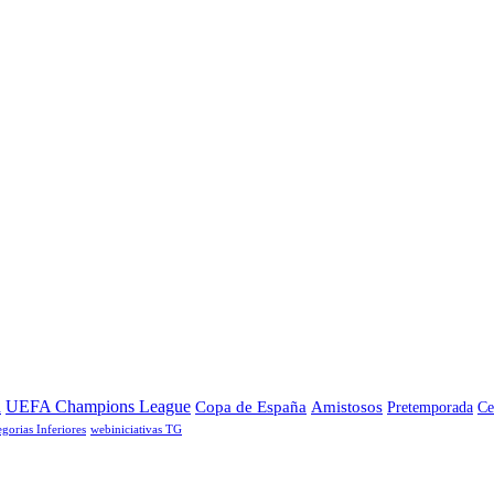
a
UEFA Champions League
Copa de España
Amistosos
Pretemporada
Ce
egorias Inferiores
webiniciativas TG