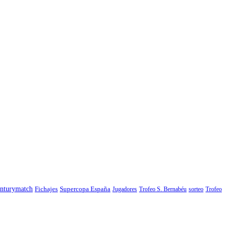
nturymatch
Fichajes
Supercopa España
Jugadores
Trofeo S. Bernabéu
sorteo
Trofeo