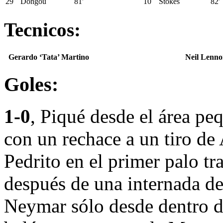
29
Dongou
81′
10
Stokes
82′
Tecnicos:
Gerardo ‘Tata’ Martino
Neil Lenn
Goles:
1-0
, Piqué desde el área peq
con un rechace a un tiro de
Pedrito en el primer palo tr
después de una internada de
Neymar sólo desde dentro d