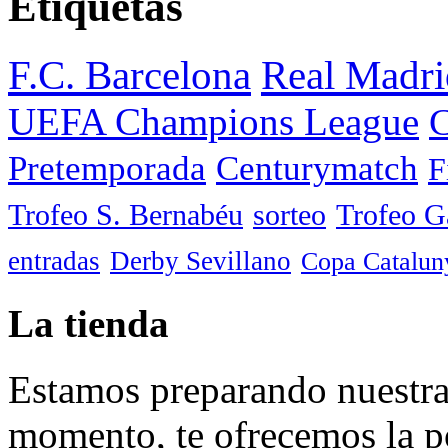
Etiquetas
F.C. Barcelona
Real Madri
UEFA Champions League
C
Pretemporada
Centurymatch
F
Trofeo S. Bernabéu
sorteo
Trofeo 
entradas
Derby Sevillano
Copa Catalun
La tienda
Estamos preparando nuestra 
momento, te ofrecemos la po