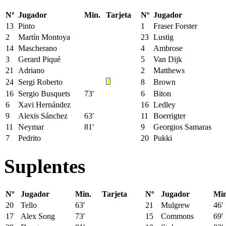
Nº
Jugador
Min.
Tarjeta
Nº
Jugador
13
Pinto
1
Fraser Forster
2
Martín Montoya
23
Lustig
14
Mascherano
4
Ambrose
3
Gerard Piqué
5
Van Dijk
21
Adriano
2
Matthews
24
Sergi Roberto
8
Brown
16
Sergio Busquets
73′
6
Biton
6
Xavi Hernández
16
Ledley
9
Alexis Sánchez
63′
11
Boerrigter
11
Neymar
81′
9
Georgios Samaras
7
Pedrito
20
Pukki
Suplentes
Nº
Jugador
Min.
Tarjeta
Nº
Jugador
Min
20
Tello
63′
21
Mulgrew
46′
17
Alex Song
73′
15
Commons
69′