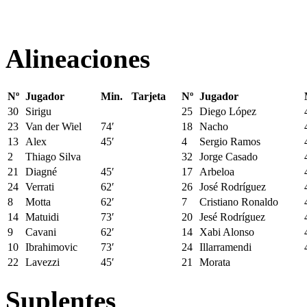
Alineaciones
Nº
Jugador
Min.
Tarjeta
Nº
Jugador
30
Sirigu
25
Diego López
23
Van der Wiel
74′
18
Nacho
13
Alex
45′
4
Sergio Ramos
2
Thiago Silva
32
Jorge Casado
21
Diagné
45′
17
Arbeloa
24
Verrati
62′
26
José Rodríguez
8
Motta
62′
7
Cristiano Ronaldo
14
Matuidi
73′
20
Jesé Rodríguez
9
Cavani
62′
14
Xabi Alonso
10
Ibrahimovic
73′
24
Illarramendi
22
Lavezzi
45′
21
Morata
Suplentes