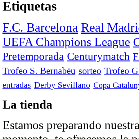
Etiquetas
F.C. Barcelona
Real Madri
UEFA Champions League
C
Pretemporada
Centurymatch
F
Trofeo S. Bernabéu
sorteo
Trofeo 
entradas
Derby Sevillano
Copa Catalun
La tienda
Estamos preparando nuestra 
momento, te ofrecemos la po