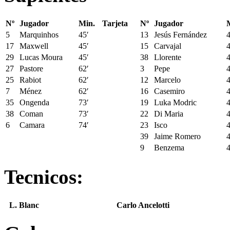
Nº
Jugador
Min.
Tarjeta
Nº
Jugador
5
Marquinhos
45′
13
Jesús Fernández
4
17
Maxwell
45′
15
Carvajal
4
29
Lucas Moura
45′
38
Llorente
4
27
Pastore
62′
3
Pepe
4
25
Rabiot
62′
12
Marcelo
4
7
Ménez
62′
16
Casemiro
4
35
Ongenda
73′
19
Luka Modric
4
38
Coman
73′
22
Di Maria
4
6
Camara
74′
23
Isco
4
39
Jaime Romero
4
9
Benzema
4
Tecnicos:
L. Blanc
Carlo Ancelotti