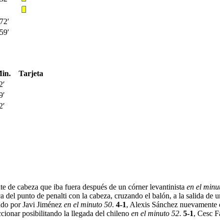
72′
59′
in.
Tarjeta
2′
9′
2′
ate de cabeza que iba fuera después de un córner levantinista
en el minu
 del punto de penalti con la cabeza, cruzando el balón, a la salida de 
ado por Javi Jiménez
en el minuto 50
.
4-1
, Alexis Sánchez nuevamente e
ccionar posibilitando la llegada del chileno
en el minuto 52
.
5-1
, Cesc F