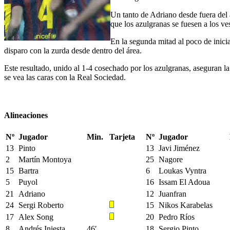
Un tanto de Adriano desde fuera del 
que los azulgranas se fuesen a los ve
En la segunda mitad al poco de inici
disparo con la zurda desde dentro del área.
Este resultado, unido al 1-4 cosechado por los azulgranas, aseguran la
se vea las caras con la Real Sociedad.
Alineaciones
Nº
Jugador
Min.
Tarjeta
Nº
Jugador
13
Pinto
13
Javi Jiménez
2
Martín Montoya
25
Nagore
15
Bartra
6
Loukas Vyntra
5
Puyol
16
Issam El Adoua
21
Adriano
12
Juanfran
24
Sergi Roberto
15
Nikos Karabelas
17
Alex Song
20
Pedro Ríos
8
Andrés Iniesta
46′
18
Sergio Pinto