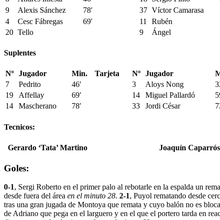
9
Alexis Sánchez
78′
37
Víctor Camarasa
4
Cesc Fábregas
69′
11
Rubén
20
Tello
9
Ángel
Suplentes
Nº
Jugador
Min.
Tarjeta
Nº
Jugador
M
7
Pedrito
46′
3
Aloys Nong
3
19
Affellay
69′
14
Miguel Pallardó
5
14
Mascherano
78′
33
Jordi César
7
Tecnicos:
Gerardo ‘Tata’ Martino
Joaquín Caparrós
Goles:
0-1
, Sergi Roberto en el primer palo al rebotarle en la espalda un rem
desde fuera del área
en el minuto 28
.
2-1
, Puyol rematando desde cerca
tras una gran jugada de Montoya que remata y cuyo balón no es bloc
de Adriano que pega en el larguero y en el que el portero tarda en rea