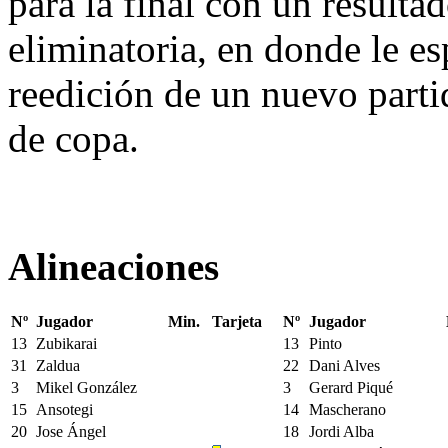
para la final con un resulta
eliminatoria, en donde le es
reedición de un nuevo partid
de copa.
Alineaciones
Nº
Jugador
Min.
Tarjeta
Nº
Jugador
13
Zubikarai
13
Pinto
31
Zaldua
22
Dani Alves
3
Mikel González
3
Gerard Piqué
15
Ansotegi
14
Mascherano
20
Jose Ángel
18
Jordi Alba