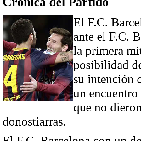
Crónica del Partido
El F.C. Barc
ante el F.C. 
la primera mi
posibilidad d
su intención 
un encuentro 
que no dieron
donostiarras.
El F.C. Barcelona con un de