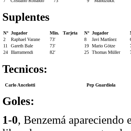
7
Cristiano Ronaldo
73′
9
Mandzukic
Suplentes
Nº
Jugador
Min.
Tarjeta
Nº
Jugador
2
Raphael Varane
73′
8
Javi Martínez
11
Gareth Bale
73′
19
Mario Götze
24
Illarramendi
82′
25
Thomas Müller
Tecnicos:
Carlo Ancelotti
Pep Guardiola
Goles:
1-0
, Benzemá apareciendo e