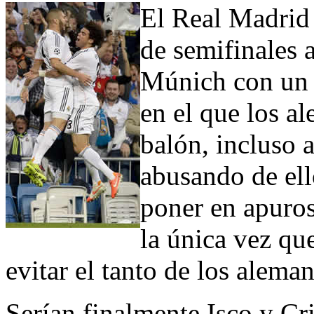
El Real Madrid 
de semifinales 
Múnich con un 
en el que los a
balón, incluso 
abusando de ell
poner en apuros 
la única vez qu
evitar el tanto de los aleman
Serían finalmente Isco y Cr