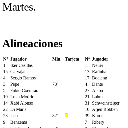
Martes.
Alineaciones
Nº
Jugador
Min.
Tarjeta
Nº
Jugador
1
Iker Casillas
1
Neuer
15
Carvajal
13
Rafinha
4
Sergio Ramos
17
Boateng
3
Pepe
73′
4
Dante
5
Fabio Coentrao
27
Alaba
19
Luka Modric
21
Lahm
14
Xabi Alonso
31
Schweinsteiger
22
Di Maria
10
Arjen Robben
23
Isco
82′
39
Kroos
9
Benzema
7
Ribéry