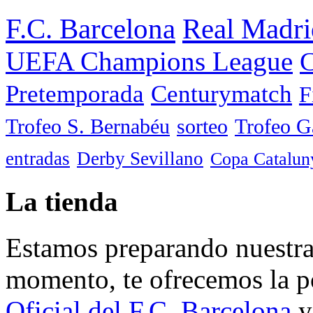
F.C. Barcelona
Real Madri
UEFA Champions League
C
Pretemporada
Centurymatch
F
Trofeo S. Bernabéu
sorteo
Trofeo 
entradas
Derby Sevillano
Copa Catalun
La tienda
Estamos preparando nuestra 
momento, te ofrecemos la po
Oficial del F.C. Barcelona
y