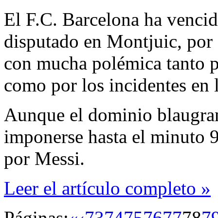
El F.C. Barcelona ha venci
disputado en Montjuic, por 
con mucha polémica tanto p
como por los incidentes en l
Aunque el dominio blaugran
imponerse hasta el minuto 
por Messi.
Leer el artículo completo »
Páginas:
«
‹
73
74
75
76
77
78
7