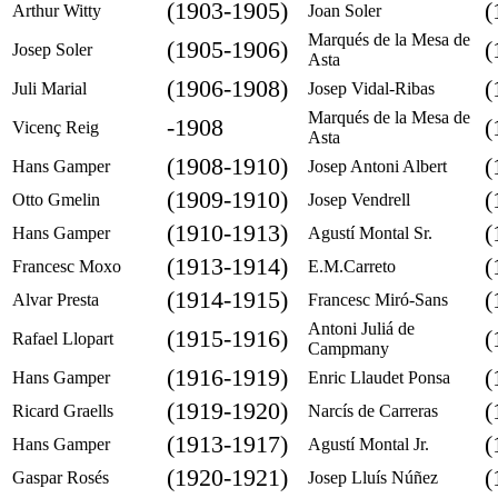
(1903-1905)
(
Arthur Witty
Joan Soler
Marqués de la Mesa de
(1905-1906)
(
Josep Soler
Asta
(1906-1908)
(
Juli Marial
Josep Vidal-Ribas
Marqués de la Mesa de
-1908
(
Vicenç Reig
Asta
(1908-1910)
(
Hans Gamper
Josep Antoni Albert
(1909-1910)
(
Otto Gmelin
Josep Vendrell
(1910-1913)
(
Hans Gamper
Agustí Montal Sr.
(1913-1914)
(
Francesc Moxo
E.M.Carreto
(1914-1915)
(
Alvar Presta
Francesc Miró-Sans
Antoni Juliá de
(1915-1916)
(
Rafael Llopart
Campmany
(1916-1919)
(
Hans Gamper
Enric Llaudet Ponsa
(1919-1920)
(
Ricard Graells
Narcís de Carreras
(1913-1917)
(
Hans Gamper
Agustí Montal Jr.
(1920-1921)
(
Gaspar Rosés
Josep Lluís Núñez