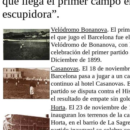
que llega el primer campo e
escupidora”.
Velódromo Bonanova
. El pri
el que jugo el Barcelona fue e
Velódromo de Bonanova, con 
celebración del primer partido 
Diciembre de 1899.
Casanovas
. El 18 de noviembr
Barcelona pasa a jugar a un 
continuo al hotel Casanovas. 
partido se disputa contra el H
el resultado de empate sin gol
Horta
. El 23 de noviembre de 
inauguran los terrenos de la ca
Horta, en el barrio de La Sagre
partido inaugural se celebra co