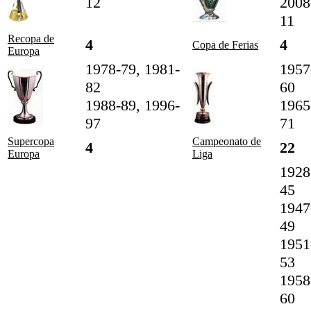
12
2008
11
Recopa de
4
4
Copa de Ferias
Europa
1978-79, 1981-
1957
82
60
1988-89, 1996-
1965
97
71
Supercopa
Campeonato de
4
22
Europa
Liga
1928
45
1947
49
1951
53
1958
60