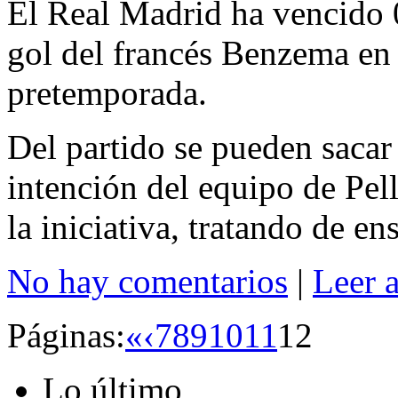
El Real Madrid ha vencido
gol del francés Benzema en 
pretemporada.
Del partido se pueden sacar
intención del equipo de Pell
la iniciativa, tratando de e
No hay comentarios
|
Leer 
Páginas:
«
‹
7
8
9
10
11
12
Lo último