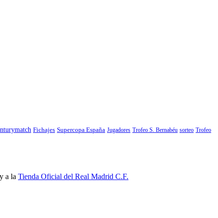
nturymatch
Fichajes
Supercopa España
Jugadores
Trofeo S. Bernabéu
sorteo
Trofeo
y a la
Tienda Oficial del Real Madrid C.F.