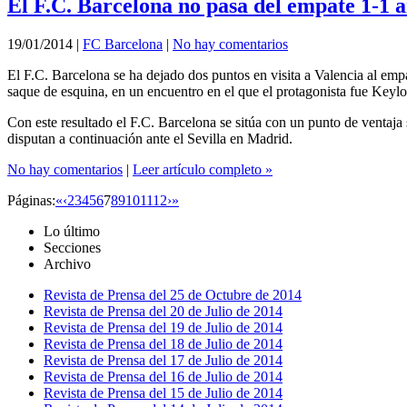
El F.C. Barcelona no pasa del empate 1-1 a
19/01/2014
|
FC Barcelona
|
No hay comentarios
El F.C. Barcelona se ha dejado dos puntos en visita a Valencia al empat
saque de esquina, en un encuentro en el que el protagonista fue Keylo
Con este resultado el F.C. Barcelona se sitúa con un punto de ventaja 
disputan a continuación ante el Sevilla en Madrid.
No hay comentarios
|
Leer artículo completo »
Páginas:
«
‹
2
3
4
5
6
7
8
9
10
11
12
›
»
Lo último
Secciones
Archivo
Revista de Prensa del 25 de Octubre de 2014
Revista de Prensa del 20 de Julio de 2014
Revista de Prensa del 19 de Julio de 2014
Revista de Prensa del 18 de Julio de 2014
Revista de Prensa del 17 de Julio de 2014
Revista de Prensa del 16 de Julio de 2014
Revista de Prensa del 15 de Julio de 2014