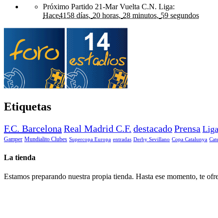
Próximo Partido 21-Mar Vuelta C.N. Liga
:
Hace
4158 días,
20 horas,
28 minutos,
59 segundos
Etiquetas
F.C. Barcelona
Real Madrid C.F.
destacado
Prensa
Lig
Gamper
Mundialito Clubes
Supercopa Europa
entradas
Derby Sevillano
Copa Catalunya
Cat
La tienda
Estamos preparando nuestra propia tienda. Hasta ese momento, te ofre