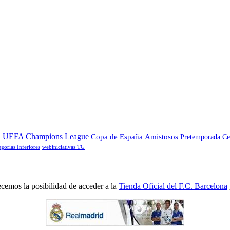
a
UEFA Champions League
Copa de España
Amistosos
Pretemporada
Ce
egorias Inferiores
webiniciativas TG
cemos la posibilidad de acceder a la
Tienda Oficial del F.C. Barcelona