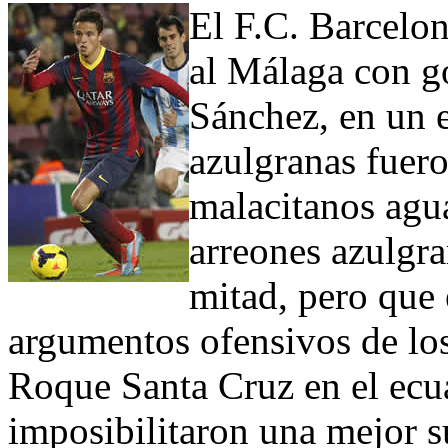
El F.C. Barcelo
al Málaga con go
Sánchez, en un e
azulgranas fuero
malacitanos agu
arreones azulgra
mitad, pero que 
argumentos ofensivos de los 
Roque Santa Cruz en el ecu
imposibilitaron una mejor su