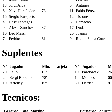
18
Jordi Alba
5
Antunes
6
Xavi Hernández
78′
11
Pablo Pérez
16
Sergio Busquets
12
Tissone
4
Cesc Fábregas
6
Camacho
9
Alexis Sánchez
87′
17
Duda
10
Leo Messi
26
Juanmi
7
Pedrito
61′
9
Roque Santa Cruz
Suplentes
Nº
Jugador
Min.
Tarjeta
Nº
Jugador
Mi
20
Tello
61′
19
Pawlowski
26
24
Sergi Roberto
78′
14
Morales
66
19
Affellay
87′
30
Darder
81
Tecnicos:
Gerardo ‘Tata’ Martino
Bernardo Schuste