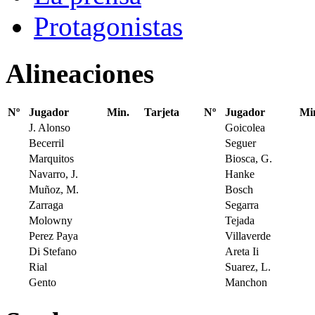
Protagonistas
Alineaciones
Nº
Jugador
Min.
Tarjeta
Nº
Jugador
Mi
J. Alonso
Goicolea
Becerril
Seguer
Marquitos
Biosca, G.
Navarro, J.
Hanke
Muñoz, M.
Bosch
Zarraga
Segarra
Molowny
Tejada
Perez Paya
Villaverde
Di Stefano
Areta Ii
Rial
Suarez, L.
Gento
Manchon