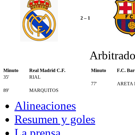
2 – 1
Arbitrad
Minuto
Real Madrid C.F.
Minuto
F.C. Bar
35′
RIAL
77′
ARETA I
89′
MARQUITOS
Alineaciones
Resumen y goles
La prensa