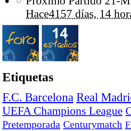
Próximo Partido 21-Ma
Hace
4157 días,
14 hor
Etiquetas
F.C. Barcelona
Real Madri
UEFA Champions League
C
Pretemporada
Centurymatch
F