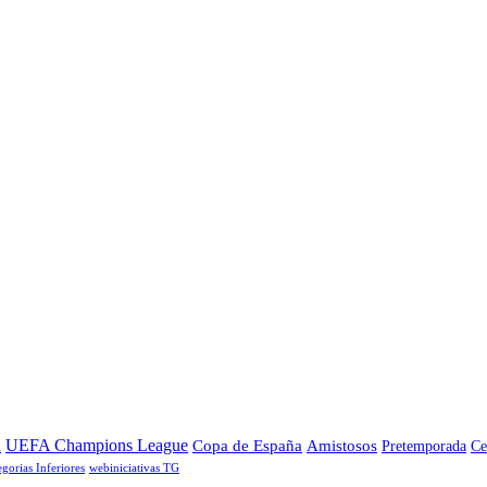
a
UEFA Champions League
Copa de España
Amistosos
Pretemporada
Ce
egorias Inferiores
webiniciativas TG