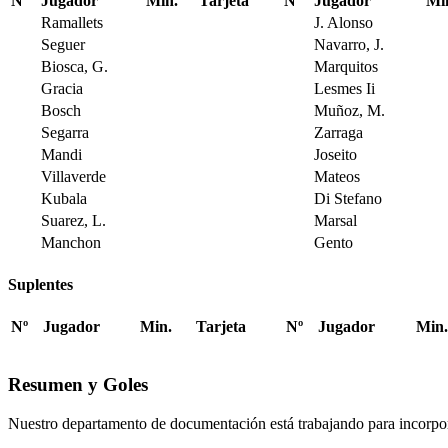
Nº
Jugador
Min.
Tarjeta
Nº
Jugador
Mi
Ramallets
J. Alonso
Seguer
Navarro, J.
Biosca, G.
Marquitos
Gracia
Lesmes Ii
Bosch
Muñoz, M.
Segarra
Zarraga
Mandi
Joseito
Villaverde
Mateos
Kubala
Di Stefano
Suarez, L.
Marsal
Manchon
Gento
Suplentes
Nº
Jugador
Min.
Tarjeta
Nº
Jugador
Min.
Resumen y Goles
Nuestro departamento de documentación está trabajando para incorpo