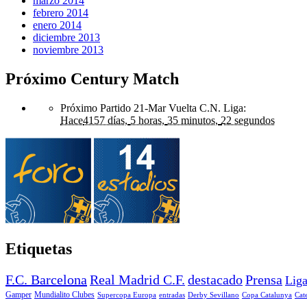
marzo 2014
febrero 2014
enero 2014
diciembre 2013
noviembre 2013
Próximo Century Match
Próximo Partido 21-Mar Vuelta C.N. Liga
:
Hace
4157 días,
5 horas,
35 minutos,
22 segundos
Etiquetas
F.C. Barcelona
Real Madrid C.F.
destacado
Prensa
Lig
Gamper
Mundialito Clubes
Supercopa Europa
entradas
Derby Sevillano
Copa Catalunya
Cat