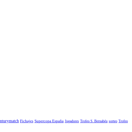
nturymatch
Fichajes
Supercopa España
Jugadores
Trofeo S. Bernabéu
sorteo
Trofeo