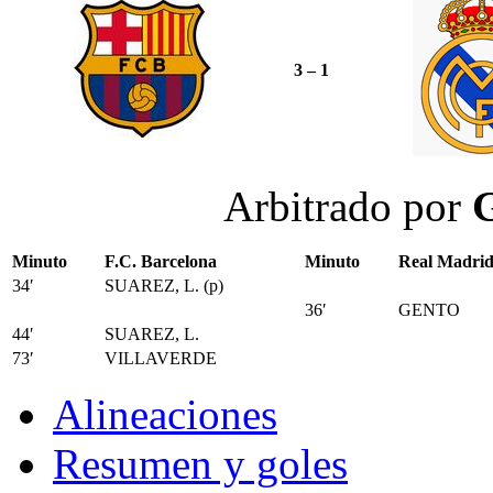
3 – 1
Arbitrado por
G
Minuto
F.C. Barcelona
Minuto
Real Madrid
34′
SUAREZ, L. (p)
36′
GENTO
44′
SUAREZ, L.
73′
VILLAVERDE
Alineaciones
Resumen y goles