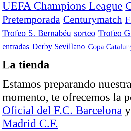
UEFA Champions League
C
Pretemporada
Centurymatch
F
Trofeo S. Bernabéu
sorteo
Trofeo 
entradas
Derby Sevillano
Copa Catalun
La tienda
Estamos preparando nuestra 
momento, te ofrecemos la po
Oficial del F.C. Barcelona
y
Madrid C.F.