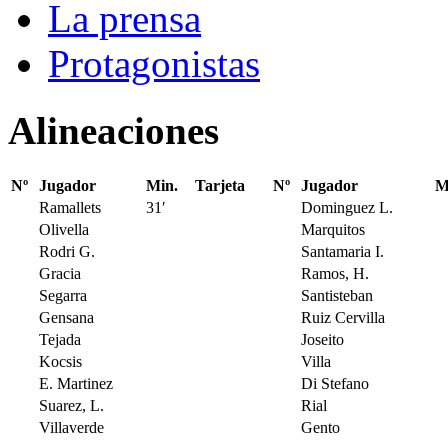
La prensa
Protagonistas
Alineaciones
Nº
Jugador
Min.
Tarjeta
Nº
Jugador
M
Ramallets
31′
Dominguez L.
Olivella
Marquitos
Rodri G.
Santamaria I.
Gracia
Ramos, H.
Segarra
Santisteban
Gensana
Ruiz Cervilla
Tejada
Joseito
Kocsis
Villa
E. Martinez
Di Stefano
Suarez, L.
Rial
Villaverde
Gento