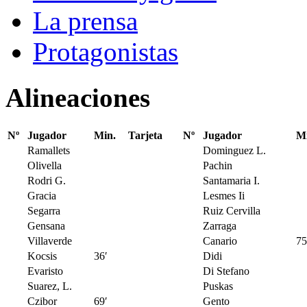
La prensa
Protagonistas
Alineaciones
Nº
Jugador
Min.
Tarjeta
Nº
Jugador
Mi
Ramallets
Dominguez L.
Olivella
Pachin
Rodri G.
Santamaria I.
Gracia
Lesmes Ii
Segarra
Ruiz Cervilla
Gensana
Zarraga
Villaverde
Canario
75
Kocsis
36′
Didi
Evaristo
Di Stefano
Suarez, L.
Puskas
Czibor
69′
Gento