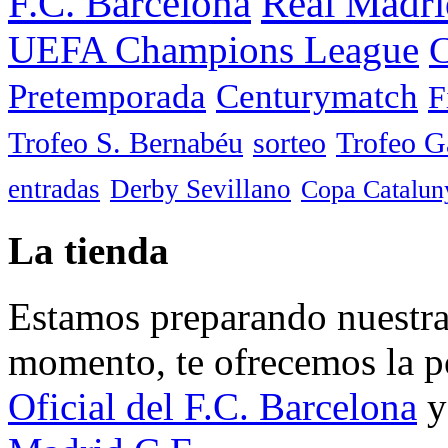
F.C. Barcelona
Real Madri
UEFA Champions League
C
Pretemporada
Centurymatch
F
Trofeo S. Bernabéu
sorteo
Trofeo 
entradas
Derby Sevillano
Copa Catalun
La tienda
Estamos preparando nuestra 
momento, te ofrecemos la po
Oficial del F.C. Barcelona
y