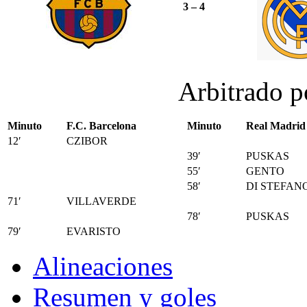
3 – 4
Arbitrado 
Minuto
F.C. Barcelona
Minuto
Real Madrid
12′
CZIBOR
39′
PUSKAS
55′
GENTO
58′
DI STEFAN
71′
VILLAVERDE
78′
PUSKAS
79′
EVARISTO
Alineaciones
Resumen y goles