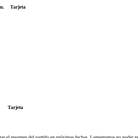
n.
Tarjeta
Tarjeta
rar el resumen del partido en próximas fechas. Lamentamos no poder pr