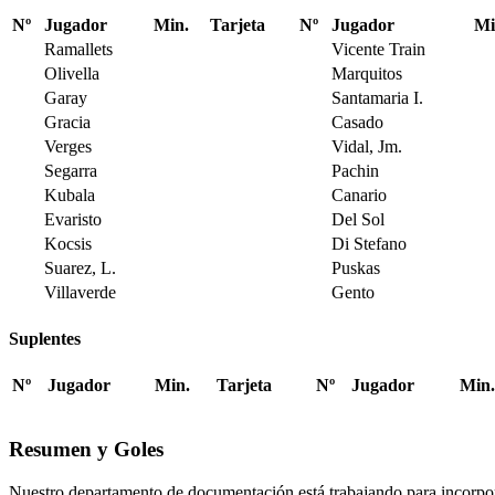
Nº
Jugador
Min.
Tarjeta
Nº
Jugador
Mi
Ramallets
Vicente Train
Olivella
Marquitos
Garay
Santamaria I.
Gracia
Casado
Verges
Vidal, Jm.
Segarra
Pachin
Kubala
Canario
Evaristo
Del Sol
Kocsis
Di Stefano
Suarez, L.
Puskas
Villaverde
Gento
Suplentes
Nº
Jugador
Min.
Tarjeta
Nº
Jugador
Min.
Resumen y Goles
Nuestro departamento de documentación está trabajando para incorpo