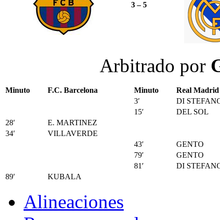
3 – 5
Arbitrado por
G
Minuto
F.C. Barcelona
Minuto
Real Madrid
3′
DI STEFAN
15′
DEL SOL
28′
E. MARTINEZ
34′
VILLAVERDE
43′
GENTO
79′
GENTO
81′
DI STEFAN
89′
KUBALA
Alineaciones