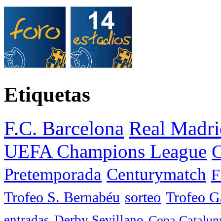
Etiquetas
F.C. Barcelona
Real Madri
UEFA Champions League
C
Pretemporada
Centurymatch
F
Trofeo S. Bernabéu
sorteo
Trofeo 
entradas
Derby Sevillano
Copa Catalun