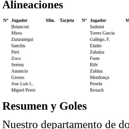
Alineaciones
Nº
Jugador
Min.
Tarjeta
Nº
Jugador
M
Betancort
Sadurni
Miera
Torres Garcia
Zunzunegui
Gallego, F.
Sanchis
Eladio
Pirri
Zabalza
Zoco
Fuste
Serena
Rife
Amancio
Zaldua
Grosso
Mendonça
Jose Luis L.
Pereda
Miguel Perez
Rexach
Resumen y Goles
Nuestro departamento de do