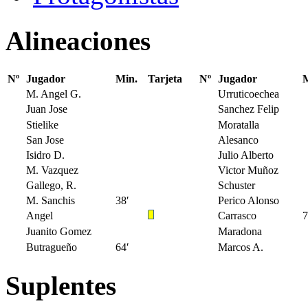
Alineaciones
Nº
Jugador
Min.
Tarjeta
Nº
Jugador
M
M. Angel G.
Urruticoechea
Juan Jose
Sanchez Felip
Stielike
Moratalla
San Jose
Alesanco
Isidro D.
Julio Alberto
M. Vazquez
Victor Muñoz
Gallego, R.
Schuster
M. Sanchis
38′
Perico Alonso
Angel
Carrasco
7
Juanito Gomez
Maradona
Butragueño
64′
Marcos A.
Suplentes