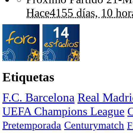
Hace
4155 días,
10 hor
Etiquetas
F.C. Barcelona
Real Madri
UEFA Champions League
C
Pretemporada
Centurymatch
F