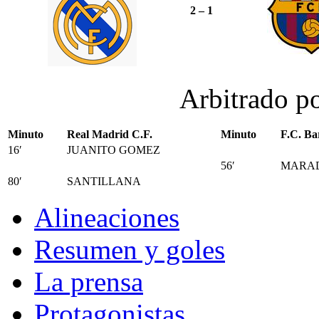
2 – 1
Arbitrado p
Minuto
Real Madrid C.F.
Minuto
F.C. Ba
16′
JUANITO GOMEZ
56′
MARA
80′
SANTILLANA
Alineaciones
Resumen y goles
La prensa
Protagonistas