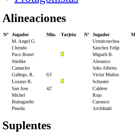
Alineaciones
Nº
Jugador
Min.
Tarjeta
Nº
Jugador
M
M. Angel G.
Urruticoechea
Chendo
Sanchez Felip
Paco Bonet
Migueli B.
Stielike
Alesanco
Camacho
Julio Alberto
Gallego, R.
63′
Victor Muñoz
Lozano B.
Schuster
San Jose
42′
Caldere
Michel
Rojo
Butragueño
Carrasco
Pineda
Archibald
Suplentes