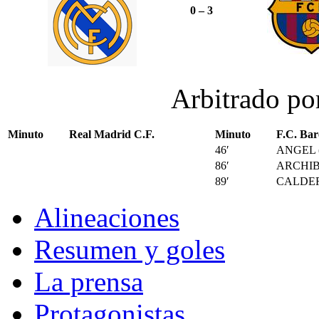
0 – 3
Arbitrado p
Minuto
Real Madrid C.F.
Minuto
F.C. Bar
46′
ANGEL (
86′
ARCHI
89′
CALDE
Alineaciones
Resumen y goles
La prensa
Protagonistas