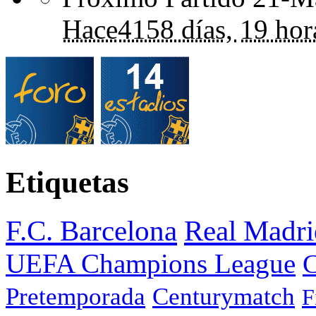
Hace
4158 días,
19 hor
Etiquetas
F.C. Barcelona
Real Madri
UEFA Champions League
C
Pretemporada
Centurymatch
F