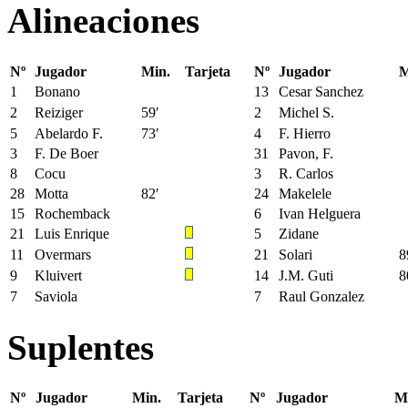
Alineaciones
Nº
Jugador
Min.
Tarjeta
Nº
Jugador
M
1
Bonano
13
Cesar Sanchez
2
Reiziger
59′
2
Michel S.
5
Abelardo F.
73′
4
F. Hierro
3
F. De Boer
31
Pavon, F.
8
Cocu
3
R. Carlos
28
Motta
82′
24
Makelele
15
Rochemback
6
Ivan Helguera
21
Luis Enrique
5
Zidane
11
Overmars
21
Solari
8
9
Kluivert
14
J.M. Guti
8
7
Saviola
7
Raul Gonzalez
Suplentes
Nº
Jugador
Min.
Tarjeta
Nº
Jugador
M