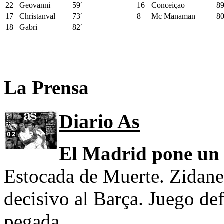
22
Geovanni
59′
16
Conceiçao
89
17
Christanval
73′
8
Mc Manaman
80
18
Gabri
82′
La Prensa
Diario As
El Madrid pone un p
Estocada de Muerte. Zidane
decisivo al Barça. Juego d
pegada.