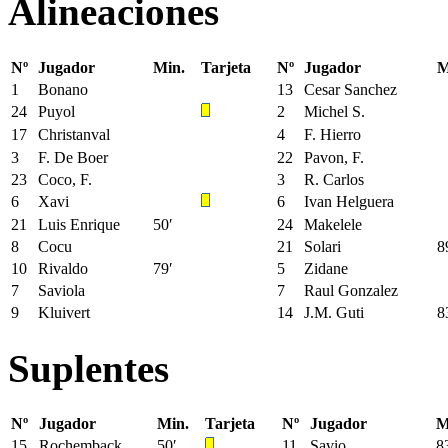
Alineaciones
Nº
Jugador
Min.
Tarjeta
Nº
Jugador
M
1
Bonano
13
Cesar Sanchez
24
Puyol
2
Michel S.
17
Christanval
4
F. Hierro
3
F. De Boer
22
Pavon, F.
23
Coco, F.
3
R. Carlos
6
Xavi
6
Ivan Helguera
21
Luis Enrique
50′
24
Makelele
8
Cocu
21
Solari
8
10
Rivaldo
79′
5
Zidane
7
Saviola
7
Raul Gonzalez
9
Kluivert
14
J.M. Guti
8
Suplentes
Nº
Jugador
Min.
Tarjeta
Nº
Jugador
M
15
Rochemback
50′
11
Savio
8