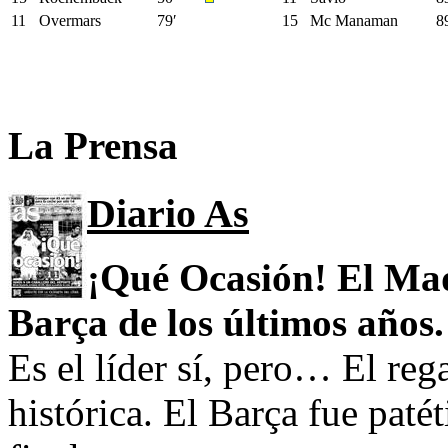
11
Overmars
79′
15
Mc Manaman
8
La Prensa
Diario As
¡Qué Ocasión! El Mad
Barça de los últimos años.
Es el líder sí, pero… El reg
histórica. El Barça fue paté