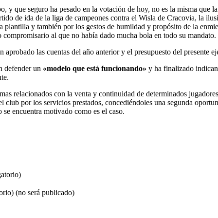
po, y que seguro ha pesado en la votación de hoy, no es la misma que l
rtido de ida de la liga de campeones contra el Wisla de Cracovia, la ilus
a plantilla y también por los gestos de humildad y propósito de la enmi
upo compromisario al que no había dado mucha bola en todo su mandato.
n aprobado las cuentas del año anterior y el presupuesto del presente eje
en defender un
«modelo que está funcionando»
y ha finalizado indic
te.
emas relacionados con la venta y continuidad de determinados jugadores
l club por los servicios prestados, concediéndoles una segunda oportu
ndo se encuentra motivado como es el caso.
atorio)
orio) (no será publicado)