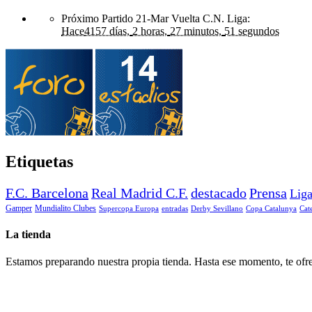
Próximo Partido 21-Mar Vuelta C.N. Liga
:
Hace
4157 días,
2 horas,
27 minutos,
51 segundos
Etiquetas
F.C. Barcelona
Real Madrid C.F.
destacado
Prensa
Lig
Gamper
Mundialito Clubes
Supercopa Europa
entradas
Derby Sevillano
Copa Catalunya
Cat
La tienda
Estamos preparando nuestra propia tienda. Hasta ese momento, te ofre