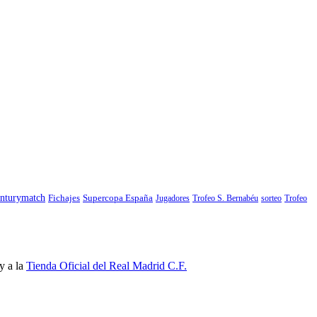
nturymatch
Fichajes
Supercopa España
Jugadores
Trofeo S. Bernabéu
sorteo
Trofeo
y a la
Tienda Oficial del Real Madrid C.F.