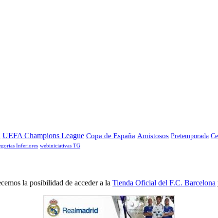
a
UEFA Champions League
Copa de España
Amistosos
Pretemporada
Ce
egorias Inferiores
webiniciativas TG
cemos la posibilidad de acceder a la
Tienda Oficial del F.C. Barcelona