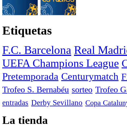
Etiquetas
F.C. Barcelona
Real Madri
UEFA Champions League
C
Pretemporada
Centurymatch
F
Trofeo S. Bernabéu
sorteo
Trofeo 
entradas
Derby Sevillano
Copa Catalun
La tienda