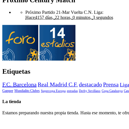
Próximo Partido 21-Mar Vuelta C.N. Liga
:
Hace
4157 días,
22 horas,
0 minutos,
3 segundos
Etiquetas
F.C. Barcelona
Real Madrid C.F.
destacado
Prensa
Lig
Gamper
Mundialito Clubes
Supercopa Europa
entradas
Derby Sevillano
Copa Catalunya
Cat
La tienda
Estamos preparando nuestra propia tienda. Hasta ese momento, te ofre