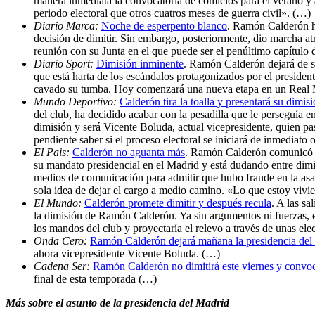
manera inmediata la convocatoria de comicios para el verano y a
periodo electoral que otros cuatros meses de guerra civil». (…)
Diario Marca:
Noche de esperpento blanco
. Ramón Calderón h
decisión de dimitir. Sin embargo, posteriormente, dio marcha at
reunión con su Junta en el que puede ser el penúltimo capítulo 
Diario Sport:
Dimisión inminente
. Ramón Calderón dejará de ser
que está harta de los escándalos protagonizados por el presiden
cavado su tumba. Hoy comenzará una nueva etapa en un Real 
Mundo Deportivo:
Calderón tira la toalla y presentará su dimis
del club, ha decidido acabar con la pesadilla que le perseguía 
dimisión y será Vicente Boluda, actual vicepresidente, quien pas
pendiente saber si el proceso electoral se iniciará de inmediato
El Pais:
Calderón no aguanta más
. Ramón Calderón comunicó ay
su mandato presidencial en el Madrid y está dudando entre dimi
medios de comunicación para admitir que hubo fraude en la asamb
sola idea de dejar el cargo a medio camino. «Lo que estoy vivie
El Mundo:
Calderón promete dimitir y después recula
. A las s
la dimisión de Ramón Calderón. Ya sin argumentos ni fuerzas, el
los mandos del club y proyectaría el relevo a través de unas el
Onda Cero:
Ramón Calderón dejará mañana la presidencia del
ahora vicepresidente Vicente Boluda. (…)
Cadena Ser:
Ramón Calderón no dimitirá este viernes y convoca
final de esta temporada (…)
Más sobre el asunto de la presidencia del Madrid