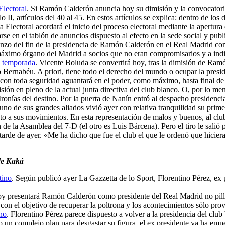
Electoral
. Si Ramón Calderón anuncia hoy su dimisión y la convocatoria
 II, artículos del 40 al 45. En estos artículos se explica: dentro de los
a Electoral acordará el inicio del proceso electoral mediante la apertura 
se en el tablón de anuncios dispuesto al efecto en la sede social y pub
enzo del fin de la presidencia de Ramón Calderón en el Real Madrid co
 máximo órgano del Madrid a socios que no eran compromisarios y a indi
de temporada
. Vicente Boluda se convertirá hoy, tras la dimisión de Ram
Bernabéu. A priori, tiene todo el derecho del mundo o ocupar la presiden
 toda seguridad aguantará en el poder, como máximo, hasta final de t
ión en pleno de la actual junta directiva del club blanco. O, por lo men
 Ironías del destino. Por la puerta de Nanín entró al despacho presiden
no de sus grandes aliados vivió ayer con relativa tranquilidad su prim
o a sus movimientos. En esta representación de malos y buenos, al club s
n de la Asamblea del 7-D (el otro es Luis Bárcena). Pero el tiro le sal
arde de ayer. «Me ha dicho que fue el club el que le ordenó que hiciera 
 de Kaká
tino
. Según publicó ayer La Gazzetta de lo Sport, Florentino Pérez, ex
oy presentará Ramón Calderón como presidente del Real Madrid no pill
on el objetivo de recuperar la poltrona y los acontecimientos sólo prov
ino
. Florentino Pérez parece dispuesto a volver a la presidencia del clu
o un complejo plan para desgastar su figura, el ex presidente ya ha emp