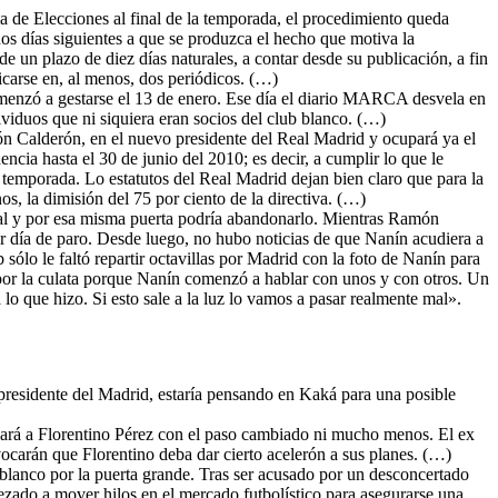
 de Elecciones al final de la temporada, el procedimiento queda
 dos días siguientes a que se produzca el hecho que motiva la
de un plazo de diez días naturales, a contar desde su publicación, a fin
licarse en, al menos, dos periódicos. (…)
menzó a gestarse el 13 de enero. Ese día el diario MARCA desvela en
viduos que ni siquiera eran socios del club blanco. (…)
ón Calderón, en el nuevo presidente del Real Madrid y ocupará ya el
cia hasta el 30 de junio del 2010; es decir, a cumplir lo que le
emporada. Lo estatutos del Real Madrid dejan bien claro que para la
os, la dimisión del 75 por ciento de la directiva. (…)
cial y por esa misma puerta podría abandonarlo. Mientras Ramón
er día de paro. Desde luego, no hubo noticias de que Nanín acudiera a
ólo le faltó repartir octavillas por Madrid con la foto de Nanín para
ió por la culata porque Nanín comenzó a hablar con unos y con otros. Un
lo que hizo. Si esto sale a la luz lo vamos a pasar realmente mal».
 presidente del Madrid, estaría pensando en Kaká para una posible
ará a Florentino Pérez con el paso cambiado ni mucho menos. El ex
ocarán que Florentino deba dar cierto acelerón a sus planes. (…)
b blanco por la puerta grande. Tras ser acusado por un desconcertado
ezado a mover hilos en el mercado futbolístico para asegurarse una