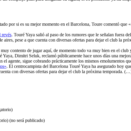
tado por si es su mejor momento en el Barcelona, Toure comentó que 
l revés
. Touré Yaya salió al paso de los rumores que le señalan fuera de
 aires, pese a que cuenta con diversas ofertas para dejar el club la 
 muy contento de jugar aquí, de momento todo va muy bien en el club y q
ré Yaya, Dimitri Seluk, reclamó públicamente hace unos días una mejora
egún el agente, sigue cobrando prácticamente los mismos emolumentos q
ños»
. El centrocampista del Barcelona Touré Yaya ha asegurado hoy que
cuenta con diversas ofertas para dejar el club la próxima temporada. (…
atorio)
orio) (no será publicado)