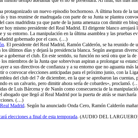
l mismo tiempo adelantar que él no se presentará. Al final, sus más all
a protagonizado un nuevo episodio bochornoso. A última hora de la ta
rás y tras reunirse de madrugada con parte de su Junta se plantea conv
del caos madridista ya que parte de la junta amenaza con dimitir en bloq
 hoy mismo presidente del Real Madrid. El dirigente blanco arrojará la t
te y su entorno. La manipulación en la última asamblea y las pruebas ev
Madrid gobernado por el caos. (…)
ión
. El presidente del Real Madrid, Ramón Calderón, se ha reunido de u
en los últimos días y dejará la presidencia blanca. Según aseguran diver
e a gobernar el club. En este sentido, su función no será otra que la de 
 o los miembros de la Junta que sobrevivan aspiran a prolongar su estanc
er a sus directivos de confianza y a su entorno que no aguanta más la 
tir o convocar elecciones anticipadas para el próximo junio, con la Li
lea del club del 7 de diciembre, en la que se aprobaron las cuentas, pe
ndo es un calvario, pero dimitir ahora sería de cobardes», proclamó. (
alidas de Luis Bárcena y de Nanín como consecuencia de la manipulaci
 abogado que llegó al Real Madrid por la puerta de atrás se marcharía p
ecciones. (…)
 Real Madrid
. Según ha anunciado Onda Cero, Ramón Calderón mañana d
rá elecciones a final de esta temporada
. (AUDIO DEL LARGUERO) Ramó