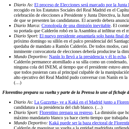
Diario As:
El proceso de Elecciones será marcado por la Junta 
recogido en los Estatutos Sociales del Real Madrid en el Capítulo
celebración de elecciones a Presidente y Junta Directiva, la Junt
de que se presenten las candidaturas. El acuerdo debera anunciar
Diario Marca:
Cronología de una dimisión inevitable
. El comi
su portada que Calderón robó en la Asamblea al infiltrar en el
Diario Sport:
El nuevo presidente aguantaría solo hasta final 
próximo domingo su sillón en el palco presidencial del Santiago 
quedaba de mandato a Ramón Calderón. De todos modos, casi con
inminente convocatoria de elecciones debería producirse la dimis
Mundo Deportivo:
Nanín lo llevó a la presidencia y él lo echa
.
Calderón permanece atornillado a su silla como un condenado, u
ninguna cola del INEM, al tiempo que el presidente estuvo atent
que todos pusieran cara al principal culpable de la manipulació
alto ejecutivo del Real Madrid pudo conversar con Nanín en la t
(…)
Florentino prepara su vuelta y parte de la Prensa lo une al fichaje
Diario As:
La Gazzetta» ve a Kaká en el Madrid junto a Floren
candidatura a la presidencia del club blanco. (…)
Diario Sport:
Florentino prepara su regreso
. La dimisión que h
máximo mandatario blanco ya hace cierto tiempo que trabajaba c
Mundo Deportivo:
Kaká puede ser la baza electoral de Florent
Calderón de maquinar su vuelta a la entidad madridista urdiend