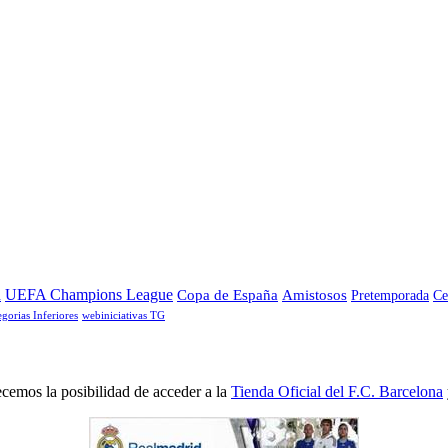
a
UEFA Champions League
Copa de España
Amistosos
Pretemporada
Ce
egorias Inferiores
webiniciativas TG
cemos la posibilidad de acceder a la
Tienda Oficial del F.C. Barcelona