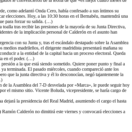
egados le convencieron de la teoría de que «es mejor cuatro meses de
rde, como adelantó Onda Cero, había confesado a sus íntimos su
ocar elecciones. Hoy, a las 10:30 horas en el Bernabéu, mantendrá una
ue para forzar su salida. (…)
oalla tras recibir las presiones de la mayoría de su Junta Directiva,
identes de la implicación personal de Calderón en el asunto han
rgencia con su Junta y, tras el escándalo destapado sobre la Asamblea
sos medios madrileños, el dirigente madridista presentará mañana su
conducir a la entidad de la capital hacia un proceso electoral. Queda
ia en el poder. (…)
presión a la que está siendo sometido. Quiere poner punto y final a
ga ya terminada. El pasado miércoles, cuando compareció ante los
ro que la junta directiva y él lo desconocían, negó tajantemente la
…)
ón de la Asamblea del 7-D desvelada por «Marca», le puede seguir hoy
or el mismo sitio. Vicente Boluda, vicepresidente, se haría cargo de
ejará la presidencia del Real Madrid, asumiendo el cargo el hasta
n Calderón no dimitirá este viernes y convocará elecciones a