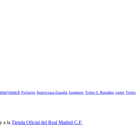
nturymatch
Fichajes
Supercopa España
Jugadores
Trofeo S. Bernabéu
sorteo
Trofeo
y a la
Tienda Oficial del Real Madrid C.F.