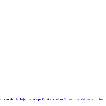
nturymatch
Fichajes
Supercopa España
Jugadores
Trofeo S. Bernabéu
sorteo
Trofeo