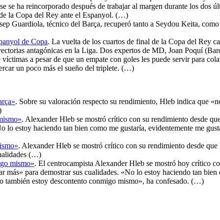
nse se ha reincorporado después de trabajar al margen durante los dos ú
al de la Copa del Rey ante el Espanyol. (…)
Josep Guardiola, técnico del Barça, recuperó tanto a Seydou Keita, co
spanyol de Copa
. La vuelta de los cuartos de final de la Copa del Rey 
ayectorias antagónicas en la Liga. Dos expertos de MD, Joan Poquí (Barç
víctimas a pesar de que un empate con goles les puede servir para colars
rcar un poco más el sueño del triplete. (…)
arça»
. Sobre su valoración respecto su rendimiento, Hleb indica que «
)
 mismo»
. Alexander Hleb se mostró crítico con su rendimiento desde qu
«No lo estoy haciendo tan bien como me gustaría, evidentemente me gust
mismo»
. Alexander Hleb se mostró crítico con su rendimiento desde que 
cualidades (…)
migo mismo»
. El centrocampista Alexander Hleb se mostró hoy crítico c
gar más» para demostrar sus cualidades. «No lo estoy haciendo tan bien
. Yo también estoy descontento conmigo mismo», ha confesado. (…)