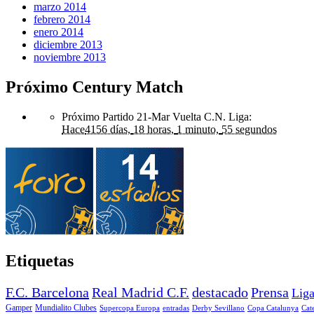
marzo 2014
febrero 2014
enero 2014
diciembre 2013
noviembre 2013
Próximo Century Match
Próximo Partido 21-Mar Vuelta C.N. Liga
:
Hace
4156 días,
18 horas,
1 minuto,
55 segundos
Etiquetas
F.C. Barcelona
Real Madrid C.F.
destacado
Prensa
Lig
Gamper
Mundialito Clubes
Supercopa Europa
entradas
Derby Sevillano
Copa Catalunya
Cat