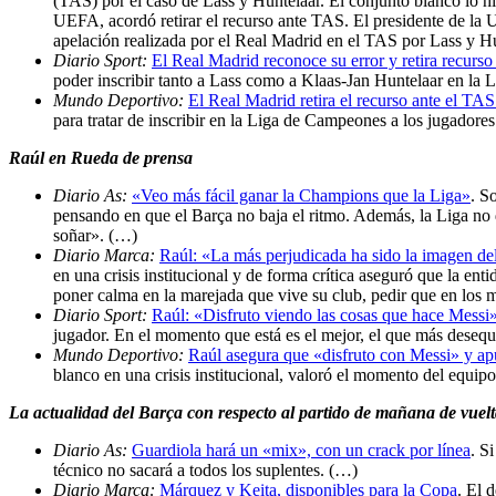
(TAS) por el caso de Lass y Huntelaar. El conjunto blanco lo h
UEFA, acordó retirar el recurso ante TAS. El presidente de la U
apelación realizada por el Real Madrid en el TAS por Lass y H
Diario Sport:
El Real Madrid reconoce su error y retira recurs
poder inscribir tanto a Lass como a Klaas-Jan Huntelaar en la
Mundo Deportivo:
El Real Madrid retira el recurso ante el TA
para tratar de inscribir en la Liga de Campeones a los jugador
Raúl en Rueda de prensa
Diario As:
«Veo más fácil ganar la Champions que la Liga»
. S
pensando en que el Barça no baja el ritmo. Además, la Liga no
soñar». (…)
Diario Marca:
Raúl: «La más perjudicada ha sido la imagen d
en una crisis institucional y de forma crítica aseguró que la en
poner calma en la marejada que vive su club, pedir que en los 
Diario Sport:
Raúl: «Disfruto viendo las cosas que hace Messi
jugador. En el momento que está es el mejor, el que más desequi
Mundo Deportivo:
Raúl asegura que «disfruto con Messi» y a
blanco en una crisis institucional, valoró el momento del equip
La actualidad del Barça con respecto al partido de mañana de vuelt
Diario As:
Guardiola hará un «mix», con un crack por línea
. S
técnico no sacará a todos los suplentes. (…)
Diario Marca:
Márquez y Keita, disponibles para la Copa
. El 