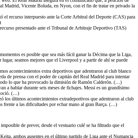
na web. El Real Madrid asegura en el comunicado que, a petición de
al Madrid, Vicente Boluda, en Nyon, con el fin de tratar en privado la
ó el recurso interpuesto ante la Corte Arbitral del Deporte (CAS) para
)
 recurso presentado ante el Tribunal de Arbitraje Deportivo (TAS)
 momentos es posible que sea más fácil ganar la Décima que la Liga,
lugar, seamos mejores que el Liverpool y a partir de ahí se puede
imos acontecimientos extra deportivos que adentraron al club blanco
rueda de prensa con el poder de capitán del Real Madrid para intentar
on todo lo que ha provocado la dimisión de Ramón Calderón. (…)
an a hablar durante seis meses de fichajes. Messi es un grandísimo
noció. (…)
zó los últimos acontecimientos extradeportivos que adentraron al club
s frente a las dificultades por echar mano al gran Barça. (…)
imposible de prever, desde el vestuario culé se ha filtrado que el
Keita, ambos ausentes en el último partido de Liga ante el Numancia