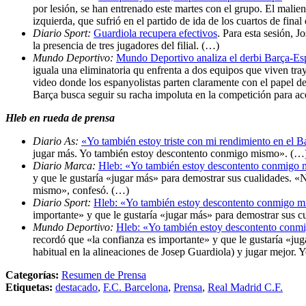
por lesión, se han entrenado este martes con el grupo. El malie
izquierda, que sufrió en el partido de ida de los cuartos de fin
Diario Sport:
Guardiola recupera efectivos
. Para esta sesión, 
la presencia de tres jugadores del filial. (…)
Mundo Deportivo:
Mundo Deportivo analiza el derbi Barça-E
iguala una eliminatoria qu enfrenta a dos equipos que viven tr
video donde los espanyolistas parten claramente con el papel de 
Barça busca seguir su racha impoluta en la competición para ace
Hleb en rueda de prensa
Diario As:
«Yo también estoy triste con mi rendimiento en el B
jugar más. Yo también estoy descontento conmigo mismo». (…
Diario Marca:
Hleb: «Yo también estoy descontento conmigo
y que le gustaría «jugar más» para demostrar sus cualidades. 
mismo», confesó. (…)
Diario Sport:
Hleb: «Yo también estoy descontento conmigo 
importante» y que le gustaría «jugar más» para demostrar sus 
Mundo Deportivo:
Hleb: «Yo también estoy descontento con
recordó que «la confianza es importante» y que le gustaría «ju
habitual en la alineaciones de Josep Guardiola) y jugar mejor
Categorías:
Resumen de Prensa
Etiquetas:
destacado
,
F.C. Barcelona
,
Prensa
,
Real Madrid C.F.