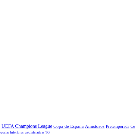
a
UEFA Champions League
Copa de España
Amistosos
Pretemporada
Ce
egorias Inferiores
webiniciativas TG