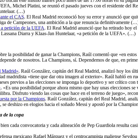
izo oficial este mismo martes poco antes de las 17.00 horas en su pági
EFA, Michel Platini, se reunió el pasado jueves con el residente del Re
untelaar. (…)
o ante el CAS
. El Real Madrid reconoció hoy su error y anunció que quit
 Liga de Campeones, una ambición a la que renuncia definitivamente (…
S a petición de la UEFA
. El Real Madrid anunció que ha retirado hoy el
es Lassana Diarra y Klaas-Jan Huntelaar, «a petición de la UEFA». (…)
obre la posibilidad de ganar la Champions, Raúl comentó que «en estos
 depende de nosotros. La Champions, sí. Dependemos de que, en primer 
el Madrid»
. Raúl González, capitán del Real Madrid, analizó hoy los últ
tidad madridista «tiene que dar otra imagen al exterior». Raúl habló en 
meses previos a las elecciones se imponga lo deportivo y ser crítico c
»
. «Es una posibilidad porque ahora mismo que hay unas elecciones se v
libra. Disfruto viendo las cosas que hace en el terreno de juego», reco
puesta por la Champions
. Raúl González, capitán del Real Madrid, anali
o, se deshizo en elogios hacia el soñado Messi y apostó por la Champion
a de la copa
i bien cada convocatoria y cada alineación de Pep Guardiola resulta casi 
defensa mexicano Rafael Márquez y el centrocampista maliense Seydou 