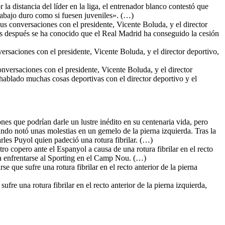
 la distancia del líder en la liga, el entrenador blanco contestó que
rabajo duro como si fuesen juveniles». (…)
s conversaciones con el presidente, Vicente Boluda, y el director
as después se ha conocido que el Real Madrid ha conseguido la cesión
rsaciones con el presidente, Vicente Boluda, y el director deportivo,
nversaciones con el presidente, Vicente Boluda, y el director
hablado muchas cosas deportivas con el director deportivo y el
nes que podrían darle un lustre inédito en su centenaria vida, pero
do notó unas molestias en un gemelo de la pierna izquierda. Tras la
arles Puyol quien padeció una rotura fibrilar. (…)
ro copero ante el Espanyol a causa de una rotura fibrilar en el recto
ara enfrentarse al Sporting en el Camp Nou. (…)
se que sufre una rotura fibrilar en el recto anterior de la pierna
ufre una rotura fibrilar en el recto anterior de la pierna izquierda,