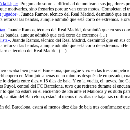
ó la Liga»
. Preguntado sobre la dificultad de motivar a sus jugadores por
 que motivarlos, sino frenarlos porque van como motos. Completan el t
n jugador»
. Juande Ramos, técnico del Real Madrid, desmintió que en su
ra reforzar las bandas, aunque admitió que está corto de extremos. Hor
ta»
. Juande Ramos, técnico del Real Madrid, desmintió que en sus conve
 las bandas, aunque admitió que está corto de extremos (…)
lista»
. Juande Ramos, técnico del Real Madrid, desmintió que en sus co
ra reforzar las bandas, aunque admitió que está corto de extremos. «He 
claró el técnico del Real Madrid. (…)
nero acaba bien para el Barcelona, que sigue vivo en las tres competicio
derbi copero en Montjuïc apenas ocho minutos después de empezado, cuan
lo dejaría entre diez y 15 días de baja. Y en la vuelta, el jueves, fue C
es Puyol, central del FC Barcelona, tuvo que retirarse durante el encuent
por lo que no estará en el encuentro de ida ante el Mallorca y es duda p
l, capitán del Barcelona, estará al menos diez días de baja tras confirmar
án del Barcelona, estará al menos diez días de baja tras confirmarse que s