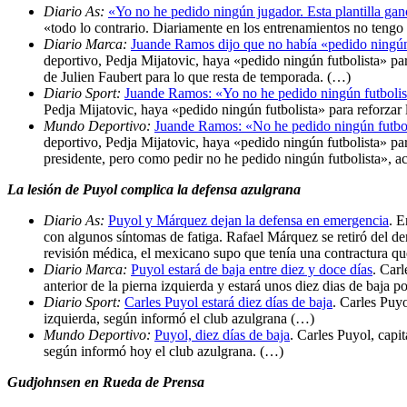
Diario As:
«Yo no he pedido ningún jugador. Esta plantilla gan
«todo lo contrario. Diariamente en los entrenamientos no tengo
Diario Marca:
Juande Ramos dijo que no había «pedido ningú
deportivo, Pedja Mijatovic, haya «pedido ningún futbolista» pa
de Julien Faubert para lo que resta de temporada. (…)
Diario Sport:
Juande Ramos: «Yo no he pedido ningún futbolis
Pedja Mijatovic, haya «pedido ningún futbolista» para reforzar
Mundo Deportivo:
Juande Ramos: «No he pedido ningún futbo
deportivo, Pedja Mijatovic, haya «pedido ningún futbolista» pa
presidente, pero como pedir no he pedido ningún futbolista», a
La lesión de Puyol complica la defensa azulgrana
Diario As:
Puyol y Márquez dejan la defensa en emergencia
. E
con algunos síntomas de fatiga. Rafael Márquez se retiró del 
revisión médica, el mexicano supo que tenía una contractura que 
Diario Marca:
Puyol estará de baja entre diez y doce días
. Carl
anterior de la pierna izquierda y estará unos diez dias de baja 
Diario Sport:
Carles Puyol estará diez días de baja
. Carles Puyo
izquierda, según informó el club azulgrana (…)
Mundo Deportivo:
Puyol, diez días de baja
. Carles Puyol, capit
según informó hoy el club azulgrana. (…)
Gudjohnsen en Rueda de Prensa