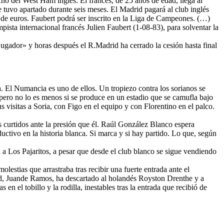
cho del West Ham inglés. El francés, de 25 años de edad, llega al
 tuvo apartado durante seis meses. El Madrid pagará al club inglés
de euros. Faubert podrá ser inscrito en la Liga de Campeones. (…)
ista internacional francés Julien Faubert (1-08-83), para solventar la
gador» y horas después el R.Madrid ha cerrado la cesión hasta final
a. El Numancia es uno de ellos. Un tropiezo contra los sorianos se
 pero no lo es menos si se produce en un estadio que se camufla bajo
 visitas a Soria, con Figo en el equipo y con Florentino en el palco.
s curtidos ante la presión que él. Raúl González Blanco espera
ctivo en la historia blanca. Si marca y si hay partido. Lo que, según
a a Los Pajaritos, a pesar que desde el club blanco se sigue vendiendo
lestias que arrastraba tras recibir una fuerte entrada ante el
rid, Juande Ramos, ha descartado al holandés Royston Drenthe y a
 el tobillo y la rodilla, inestables tras la entrada que recibió de