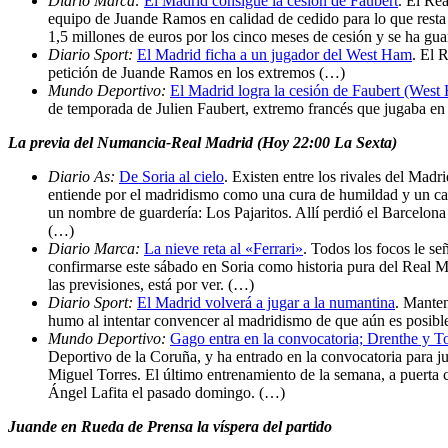
Diario Marca:
El Madrid consigue la cesión de Faubert
. El Re
equipo de Juande Ramos en calidad de cedido para lo que resta 
1,5 millones de euros por los cinco meses de cesión y se ha g
Diario Sport:
El Madrid ficha a un jugador del West Ham
. El 
petición de Juande Ramos en los extremos (…)
Mundo Deportivo:
El Madrid logra la cesión de Faubert (West
de temporada de Julien Faubert, extremo francés que jugaba en
La previa del Numancia-Real Madrid (Hoy 22:00 La Sexta)
Diario As:
De Soria al cielo
. Existen entre los rivales del Mad
entiende por el madridismo como una cura de humildad y un casti
un nombre de guardería: Los Pajaritos. Allí perdió el Barcelona 
(…)
Diario Marca:
La nieve reta al «Ferrari»
. Todos los focos le se
confirmarse este sábado en Soria como historia pura del Real Ma
las previsiones, está por ver. (…)
Diario Sport:
El Madrid volverá a jugar a la numantina
. Manten
humo al intentar convencer al madridismo de que aún es posibl
Mundo Deportivo:
Gago entra en la convocatoria; Drenthe y To
Deportivo de la Coruña, y ha entrado en la convocatoria para j
Miguel Torres. El último entrenamiento de la semana, a puerta ce
Ángel Lafita el pasado domingo. (…)
Juande en Rueda de Prensa la víspera del partido