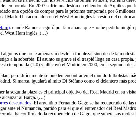
al Madrid se ha hecho con los servicios de Julien Faubert, extremo dere
de temporada. En 2007 sufrió una lesión en el tendón de Aquiles que le
uardado una opción de compra para la próxima temporada por 6 millones 
Real Madrid ha acordado con el West Ham inglés la cesión del centrocamp
 Ham)
. uande Ramos aseguró por la mañana que «no he pedido ningún ju
 el West Ham inglés. (…)
rid algunos que no le amenazan desde la fortaleza, sino desde la modesti
go a la soberbia. El asunto es grave si el traspié llega en casa propia,
esta temporada (1-0) y allí cayó el Madrid en 2000, en la segunda de sus
ñalan, pero difícilmente se pueden encontrar en el mundo futbolistas má
drid. Si marca, igualará al mito Di Stéfano como el delantero más produ
er la segunda plaza es el principal objetivo del Real Madrid en su visit
e alcanzar al Barça. (…)
rres descartados
. El argentino Fernando Gago se ha recuperado de las mo
ugar ante el Numancia, partido para el que el entrenador del Real Mad
rrada, ha confirmado la recuperación de Gago, que supera sus molestias en