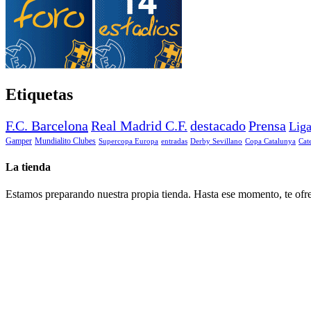
Etiquetas
F.C. Barcelona
Real Madrid C.F.
destacado
Prensa
Lig
Gamper
Mundialito Clubes
Supercopa Europa
entradas
Derby Sevillano
Copa Catalunya
Cat
La tienda
Estamos preparando nuestra propia tienda. Hasta ese momento, te ofre