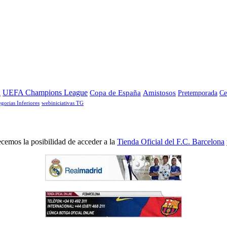
a
UEFA Champions League
Copa de España
Amistosos
Pretemporada
Ce
egorias Inferiores
webiniciativas TG
cemos la posibilidad de acceder a la
Tienda Oficial del F.C. Barcelona