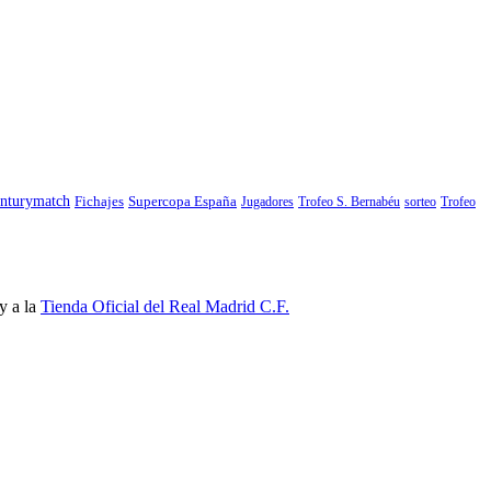
nturymatch
Fichajes
Supercopa España
Jugadores
Trofeo S. Bernabéu
sorteo
Trofeo
y a la
Tienda Oficial del Real Madrid C.F.