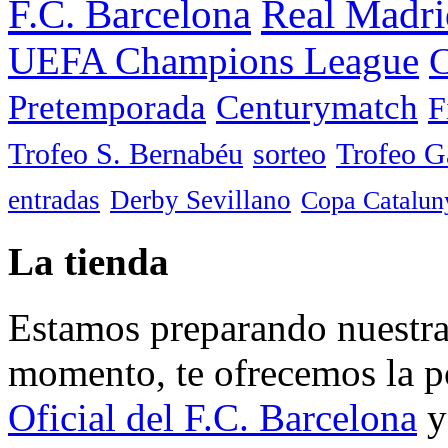
F.C. Barcelona
Real Madri
UEFA Champions League
C
Pretemporada
Centurymatch
F
Trofeo S. Bernabéu
sorteo
Trofeo 
entradas
Derby Sevillano
Copa Catalun
La tienda
Estamos preparando nuestra 
momento, te ofrecemos la po
Oficial del F.C. Barcelona
y