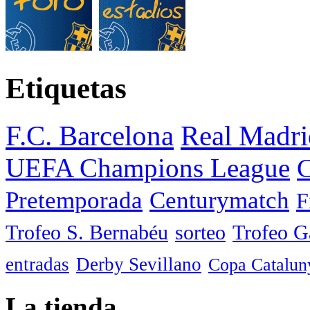
Etiquetas
F.C. Barcelona
Real Madri
UEFA Champions League
C
Pretemporada
Centurymatch
F
Trofeo S. Bernabéu
sorteo
Trofeo 
entradas
Derby Sevillano
Copa Catalun
La tienda