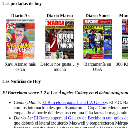
Las portadas de hoy
Diario As
Diario Marca
Diario Sport
Mun
Xavi Alonso más
Defour nos gusta… y
Barçamanía en
300 Ki
cerca
mucho
USA
Las Noticias de Hoy
El Barcelona vence 1-2 a Los Ángeles Galaxy en el debut azulgrana
CenturyMatch:
El Barcelona gana 1-2 a LA Galaxy
. El F.C. B
con los internacionales que disputaron la Copa Confederaciones, 
empatado al borde del descanso en una falta lanzada magistr
Diario As:
El Barça supera al Galaxy de Beckham con goles de
que debutó el lateral izquierdo Maxwell y reaparecieron Márqu