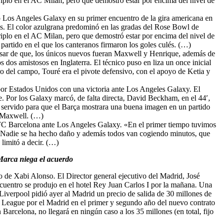
riplo en el AC Milan, pero que demostró estar por encima del nivel de
o Los Angeles Galaxy en su primer encuentro de la gira americana en
es. El color azulgrana predominó en las gradas del Rose Bowl de
riplo en el AC Milan, pero que demostró estar por encima del nivel de
artido en el que los canteranos firmaron los goles culés. (…)
pesar de que, los únicos nuevos fueran Maxwell y Henrique, además de
 dos amistosos en Inglaterra. El técnico puso en liza un once inicial
ro del campo, Touré era el pivote defensivo, con el apoyo de Ketia y
or Estados Unidos con una victoria ante Los Angeles Galaxy. El
e. Por los Galaxy marcó, de falta directa, David Beckham, en el 44′,
a servido para que el Barça mostrara una buena imagen en un partido
, Maxwell. (…)
l FC Barcelona ante Los Angeles Galaxy. «En el primer tiempo tuvimos
t. Nadie se ha hecho daño y además todos van cogiendo minutos, que
limitó a decir. (…)
 Marca niega el acuerdo
so de Xabi Alonso. El Director general ejecutivo del Madrid, José
ncuentro se produjo en el hotel Rey Juan Carlos I por la mañana. Una
 Liverpool pidió ayer al Madrid un precio de salida de 30 millones de
s League por el Madrid en el primer y segundo año del nuevo contrato
Barcelona, no llegará en ningún caso a los 35 millones (en total, fijo