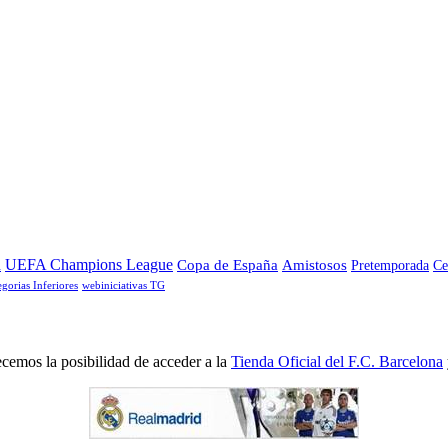
a
UEFA Champions League
Copa de España
Amistosos
Pretemporada
Ce
egorias Inferiores
webiniciativas TG
cemos la posibilidad de acceder a la
Tienda Oficial del F.C. Barcelona