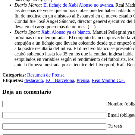
Diario Marca:
El fichaje de Xabi Alonso no avanza
. Real Madr
las decenas de veces que ambos clubes pueden haber hablado sob
fin de medirse en un amistoso al Espanyol en el nuevo estadio C
Condal fue José Ángel Sánchez, director general ejecutivo del
lleva en el cargo poco más de un mes. (…)
Diario Sport:
Xabi Alonso ya es blanco
. Manuel Pellegrini ya 
próximas cinco temporadas. El conjunto blanco aprovechó la vis
empujón a un fichaje que llevaba coleando desde que empezó el
a la postre resultaría definitiva. El directivo blanco se present
acabó subiendo hasta los 35 en los que la entidad inglesa había
estipulados en variables según el rendimiento del futbolista, los
ante la firmeza mostrada por el técnico del Liverpool, Rafa Bení
Categorías:
Resumen de Prensa
Etiquetas:
destacado
,
F.C. Barcelona
,
Prensa
,
Real Madrid C.F.
Deja un comentario
Nombre (oblig
Email (obligat
Tu web