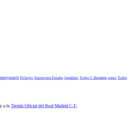
nturymatch
Fichajes
Supercopa España
Jugadores
Trofeo S. Bernabéu
sorteo
Trofeo
y a la
Tienda Oficial del Real Madrid C.F.