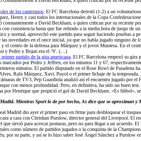
eó constantemente a David Beckham, a quien critican por su reciente pe
les de los canteranos
. El FC Barcelona derrotó (1-2) a un voluntarios
quez, Henry y casi todos los internacionales de la Copa Confederacion
eó constantemente a David Beckham, a quien critican por su reciente pe
on consistencia hasta que fue retirado a la media hora de juego de un p
ico y normal, aprovechó este partido para seguir haciendo pruebas a 
 las novedades en el once inicial, ya que no había jugado ninguno de los
ll y el centro de la defensa para Márquez y el joven Muniesa. En el cent
ssi y Pedro y Bojan era el ‘9’. (…)
l primer partido de la gira americana
. El FC Barcelona empezó su gira p
es marcados por Pedro y Jeffren, en los minutos 11 y 67, respectivament
 primeros minutos. El partido disputado en el Rose Bowl de Pasadena h
lves, Rafa Márquez, Xavi, Puyol o el primer fichaje de la temporada
 cámaras de TV3, Pep Guardiola analizó así el encuentro jugado por e
nque con menos profundidad. Pero, en definitiva, ha sido un buen tes
cha por Henrique que propició el gol de David Beckham. «Es fútbol», se 
l Madid. Mientras Sport lo de por hecho, As dice que se aproximan y
Real Madrid dio ayer el primer paso en firme para desbloquear el traspa
cara a cara con Christian Purslow, director general del Liverpool. El e
l que sirvió para acercar posturas, pero no para llegar a un acuerdo. El
s, tales como número de partidos jugados o la conquista de la Champion
u, por su parte, y así se lo hizo saber José Ángel Sánchez a Purslow en 