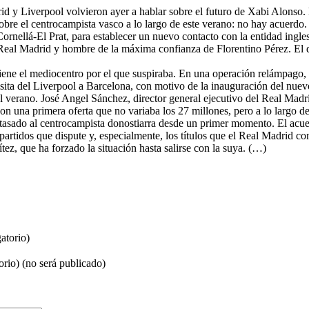
id y Liverpool volvieron ayer a hablar sobre el futuro de Xabi Alonso.
re el centrocampista vasco a lo largo de este verano: no hay acuerdo. 
ornellá-El Prat, para establecer un nuevo contacto con la entidad ingle
 Real Madrid y hombre de la máxima confianza de Florentino Pérez. El d
tiene el mediocentro por el que suspiraba. En una operación relámpago, 
ita del Liverpool a Barcelona, con motivo de la inauguración del nuevo
 verano. José Angel Sánchez, director general ejecutivo del Real Madri
ó con una primera oferta que no variaba los 27 millones, pero a lo largo d
 tasado al centrocampista donostiarra desde un primer momento. El acuer
 partidos que dispute y, especialmente, los títulos que el Real Madrid co
tez, que ha forzado la situación hasta salirse con la suya. (…)
atorio)
orio) (no será publicado)