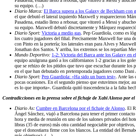
Pasadena, estadio lleno a rebosar, que vitoreó a Messi y abuch
su equipo. (…)
Diario Marca:
El Barça supera a los Galaxy de Beckham con go
el que debutó el lateral izquierdo Maxwell y reaparecieron Már
Pasadena, estadio lleno a rebosar, que vitoreó a Messi y abuch
su equipo. Maxwell debutó discretamente y Márquez reapareció c
Diario Sport:
Victoria a medio gas
. Pep Guardiola, como es lóg
los cuatro jugadores del filial. Precisamente Maxwell fue una de
con Pinto en la portería; los laterales eran para Alves y Maxwe
Jonathan dos Santos. Y arriba, los extremos se los repartían Me
Mundo Deportivo:
1-2: Victoria del Barça ante los Galaxy en e
equipo azulgrana ganó a los californianos 1-2 gracias a los gol
que se rehizo de los pitidos que tuvo que escuchar durante los
en el que han debutado en pretemporada jugadores como Dani A
Diario Sport:
Pep Guardiola: «Ha sido un buen test»
. Ante las
pocas ocasiones. En el segundo pienso que estuvimos mejor, au
es lo que importa». Guardiola quitó trascendencia a la falta he
Contradicciones en la prensa sobre el fichaje de Xabi Alonso por e
Diario As:
Cumbre en Barcelona por el fichaje de Alonso
. El 
Ángel Sánchez, viajó a Barcelona para tener el primer contacto 
hora y media de reunión en uno de los salones privados del hote
libras (35 de euros) más otra cantidad negociable por objetivo
que el donostiarra firme con los blancos. La entidad del Bernabé
más objetivos). (…)