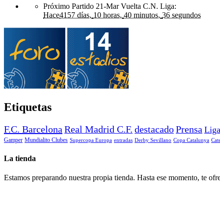
Próximo Partido 21-Mar Vuelta C.N. Liga
:
Hace
4157 días,
10 horas,
40 minutos,
36 segundos
Etiquetas
F.C. Barcelona
Real Madrid C.F.
destacado
Prensa
Lig
Gamper
Mundialito Clubes
Supercopa Europa
entradas
Derby Sevillano
Copa Catalunya
Cat
La tienda
Estamos preparando nuestra propia tienda. Hasta ese momento, te ofre