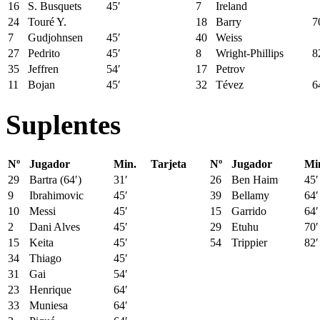
16
S. Busquets
45′
7
Ireland
24
Touré Y.
18
Barry
7
7
Gudjohnsen
45′
40
Weiss
27
Pedrito
45′
8
Wright-Phillips
8
35
Jeffren
54′
17
Petrov
11
Bojan
45′
32
Tévez
6
Suplentes
Nº
Jugador
Min.
Tarjeta
Nº
Jugador
Mi
29
Bartra (64′)
31′
26
Ben Haim
45′
9
Ibrahimovic
45′
39
Bellamy
64′
10
Messi
45′
15
Garrido
64′
2
Dani Alves
45′
29
Etuhu
70′
15
Keita
45′
54
Trippier
82′
34
Thiago
45′
31
Gai
54′
23
Henrique
64′
33
Muniesa
64′