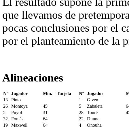
El resultado supone la prim
que llevamos de pretemporad
pocas conclusiones por el c
por el planteamiento de la p
Alineaciones
Nº
Jugador
Min.
Tarjeta
Nº
Jugador
M
13
Pinto
1
Given
26
Montoya
45′
5
Zabaleta
6
5
Puyol
31′
28
Touré
4
32
Fontás
64′
22
Dunne
19
Maxwell
64′
4
Onouha