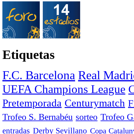
Etiquetas
F.C. Barcelona
Real Madri
UEFA Champions League
C
Pretemporada
Centurymatch
F
Trofeo S. Bernabéu
sorteo
Trofeo 
entradas
Derby Sevillano
Copa Catalun