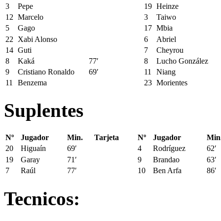
3
Pepe
19
Heinze
12
Marcelo
3
Taiwo
5
Gago
17
Mbia
22
Xabi Alonso
6
Abriel
14
Guti
7
Cheyrou
8
Kaká
77′
8
Lucho González
9
Cristiano Ronaldo
69′
11
Niang
11
Benzema
23
Morientes
Suplentes
Nº
Jugador
Min.
Tarjeta
Nº
Jugador
Min
20
Higuaín
69′
4
Rodríguez
62′
19
Garay
71′
9
Brandao
63′
7
Raúl
77′
10
Ben Arfa
86′
Tecnicos: