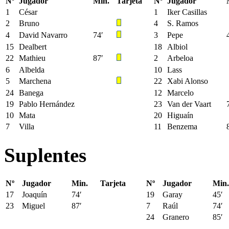
Nº
Jugador
Min.
Tarjeta
Nº
Jugador
1
César
1
Iker Casillas
2
Bruno
4
S. Ramos
4
David Navarro
74′
3
Pepe
15
Dealbert
18
Albiol
22
Mathieu
87′
2
Arbeloa
6
Albelda
10
Lass
5
Marchena
22
Xabi Alonso
24
Banega
12
Marcelo
19
Pablo Hernández
23
Van der Vaart
10
Mata
20
Higuaín
7
Villa
11
Benzema
Suplentes
Nº
Jugador
Min.
Tarjeta
Nº
Jugador
Min.
17
Joaquín
74′
19
Garay
45′
23
Miguel
87′
7
Raúl
74′
24
Granero
85′