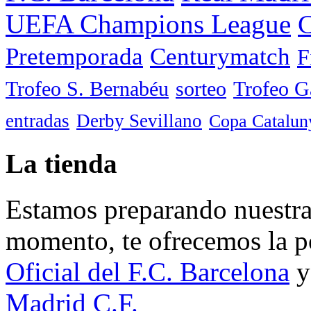
UEFA Champions League
C
Pretemporada
Centurymatch
F
Trofeo S. Bernabéu
sorteo
Trofeo 
entradas
Derby Sevillano
Copa Catalun
La tienda
Estamos preparando nuestra 
momento, te ofrecemos la po
Oficial del F.C. Barcelona
y
Madrid C.F.