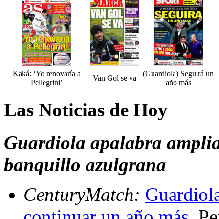
Kaká: ‘Yo renovaría a
(Guardiola) Seguirá un
Van Gol se va
Pellegrini’
año más
Las Noticias de Hoy
Guardiola apalabra amplia
banquillo azulgrana
CenturyMatch:
Guardiola
continuar un año más
. P