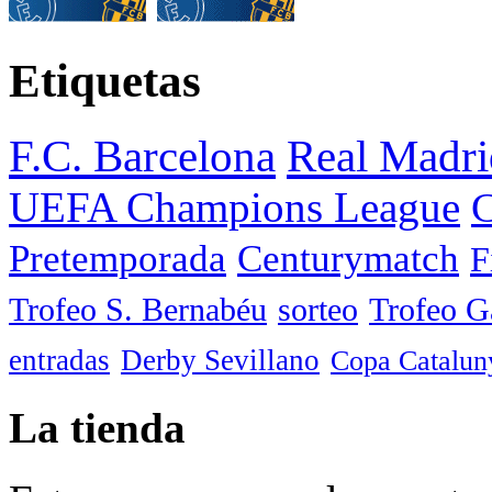
Etiquetas
F.C. Barcelona
Real Madri
UEFA Champions League
C
Pretemporada
Centurymatch
F
Trofeo S. Bernabéu
sorteo
Trofeo 
entradas
Derby Sevillano
Copa Catalun
La tienda