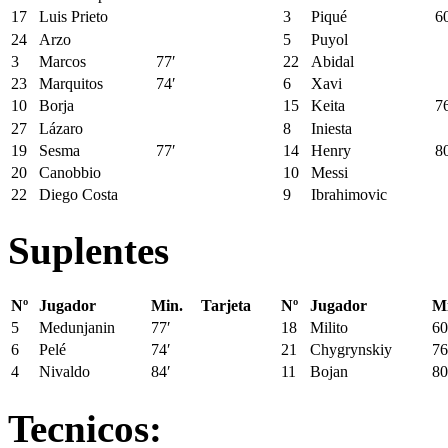
17
Luis Prieto
3
Piqué
6
24
Arzo
5
Puyol
3
Marcos
77′
22
Abidal
23
Marquitos
74′
6
Xavi
10
Borja
15
Keita
7
27
Lázaro
8
Iniesta
19
Sesma
77′
14
Henry
8
20
Canobbio
10
Messi
22
Diego Costa
9
Ibrahimovic
Suplentes
Nº
Jugador
Min.
Tarjeta
Nº
Jugador
Mi
5
Medunjanin
77′
18
Milito
60
6
Pelé
74′
21
Chygrynskiy
76
4
Nivaldo
84′
11
Bojan
80
Tecnicos: