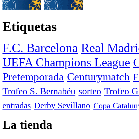
Etiquetas
F.C. Barcelona
Real Madri
UEFA Champions League
C
Pretemporada
Centurymatch
F
Trofeo S. Bernabéu
sorteo
Trofeo 
entradas
Derby Sevillano
Copa Catalun
La tienda