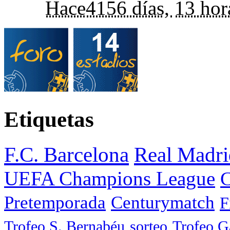
Hace
4156 días,
13 hor
Etiquetas
F.C. Barcelona
Real Madri
UEFA Champions League
C
Pretemporada
Centurymatch
F
Trofeo S. Bernabéu
sorteo
Trofeo 