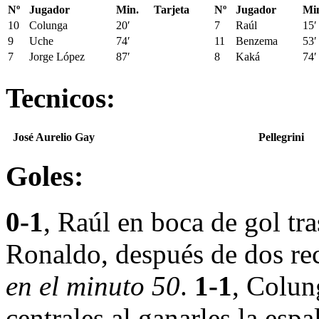
Nº
Jugador
Min.
Tarjeta
Nº
Jugador
Mi
10
Colunga
20′
7
Raúl
15′
9
Uche
74′
11
Benzema
53′
7
Jorge López
87′
8
Kaká
74′
Tecnicos:
José Aurelio Gay
Pellegrini
Goles:
0-1
, Raúl en boca de gol tra
Ronaldo, después de dos re
en el minuto 50
.
1-1
, Colung
centrales al ganarles la espa