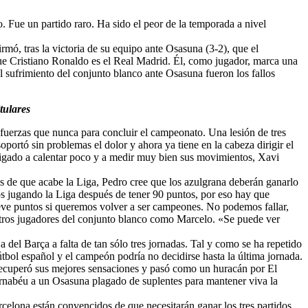
 Fue un partido raro. Ha sido el peor de la temporada a nivel
rmó, tras la victoria de su equipo ante Osasuna (3-2), que el
que Cristiano Ronaldo es el Real Madrid. Él, como jugador, marca una
del sufrimiento del conjunto blanco ante Osasuna fueron los fallos
tulares
s fuerzas que nunca para concluir el campeonato. Una lesión de tres
portó sin problemas el dolor y ahora ya tiene en la cabeza dirigir el
Obligado a calentar poco y a medir muy bien sus movimientos, Xavi
tes de que acabe la Liga, Pedro cree que los azulgrana deberán ganarlo
os jugando la Liga después de tener 90 puntos, por eso hay que
ueve puntos si queremos volver a ser campeones. No podemos fallar,
 otros jugadores del conjunto blanco como Marcelo. «Se puede ver
del Barça a falta de tan sólo tres jornadas. Tal y como se ha repetido
fútbol español y el campeón podría no decidirse hasta la última jornada.
a recuperó sus mejores sensaciones y pasó como un huracán por El
Bernabéu a un Osasuna plagado de suplentes para mantener viva la
rcelona están convencidos de que necesitarán ganar los tres partidos