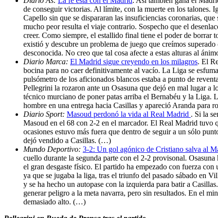
Diario As:
La fe está con el Madrid
. Así también gana el Madri
de conseguir victorias. Al límite, con la muerte en los talones.
Capello sin que se dispararan las insuficiencias coronarias, que 
mucho peor resulta el viaje contrario. Sospecho que el desenlace 
creer. Como siempre, el estallido final tiene el poder de borrar 
existió y descubre un problema de juego que creímos superado 
desconocida. No creo que tal cosa afecte a estas alturas al ánim
Diario Marca:
El Madrid sigue creyendo en los milagros
. El R
bocina para no caer definitivamente al vacío. La Liga se esfuma
pulsómetro de los aficionados blancos estaba a punto de reventa
Pellegrini la rozaron ante un Osasuna que dejó en mal lugar a l
técnico murciano de poner patas arriba el Bernabéu y la Liga. L
hombre en una entrega hacia Casillas y apareció Aranda para roba
Diario Sport:
Masoud perdonó la vida al Real Madrid
. Si la 
Masoud en el 68 con 2-2 en el marcador. El Real Madrid tuvo que
ocasiones estuvo más fuera que dentro de seguir a un sólo punt
dejó vendido a Casillas. (…)
Mundo Deportivo:
3-2: Un gol agónico de Cristiano salva al M
cuello durante la segunda parte con el 2-2 provisonal. Osasun
el gran desgaste físico. El partido ha empezado con fuerza con u
ya que se jugaba la liga, tras el triunfo del pasado sábado en V
y se ha hecho un autopase con la izquierda para batir a Casill
generar peligro a la meta navarra, pero sin resultados. En el m
demasiado alto. (…)