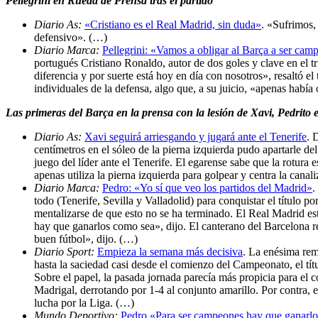
Pellegrini en Rueda de Prensa tras el partido
Diario As:
«Cristiano es el Real Madrid, sin duda»
. «Sufrimos,
defensivo». (…)
Diario Marca:
Pellegrini: «Vamos a obligar al Barça a ser ca
portugués Cristiano Ronaldo, autor de dos goles y clave en el 
diferencia y por suerte está hoy en día con nosotros», resaltó el
individuales de la defensa, algo que, a su juicio, «apenas había
Las primeras del Barça en la prensa con la lesión de Xavi, Pedrito 
Diario As:
Xavi seguirá arriesgando y jugará ante el Tenerife
. 
centímetros en el sóleo de la pierna izquierda pudo apartarle de
juego del líder ante el Tenerife. El egarense sabe que la rotur
apenas utiliza la pierna izquierda para golpear y centra la cana
Diario Marca:
Pedro: «Yo sí que veo los partidos del Madrid»
.
todo (Tenerife, Sevilla y Valladolid) para conquistar el título
mentalizarse de que esto no se ha terminado. El Real Madrid es
hay que ganarlos como sea», dijo. El canterano del Barcelona r
buen fútbol», dijo. (…)
Diario Sport:
Empieza la semana más decisiva
. La enésima rem
hasta la saciedad casi desde el comienzo del Campeonato, el títu
Sobre el papel, la pasada jornada parecía más propicia para el 
Madrigal, derrotando por 1-4 al conjunto amarillo. Por contra, 
lucha por la Liga. (…)
Mundo Deportivo:
Pedro «Para ser campeones hay que ganarlo