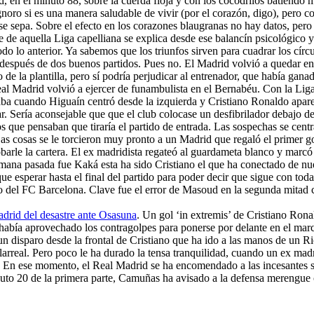
d, en el minuto 88, sobre la cuerda floja y con los cocodrilos batiendo 
 Ignoro si es una manera saludable de vivir (por el corazón, digo), pero 
se sepa. Sobre el efecto en los corazones blaugranas no hay datos, pero l
de aquella Liga capelliana se explica desde ese balancín psicológico y la
todo lo anterior. Ya sabemos que los triunfos sirven para cuadrar los círc
después de dos buenos partidos. Pues no. El Madrid volvió a quedar en
o de la plantilla, pero sí podría perjudicar al entrenador, que había ga
eal Madrid volvió a ejercer de funambulista en el Bernabéu. Con la Liga
ba cuando Higuaín centró desde la izquierda y Cristiano Ronaldo aparec
r. Sería aconsejable que que el club colocase un desfibrilador debajo de
os que pensaban que tiraría el partido de entrada. Las sospechas se ce
as cosas se le torcieron muy pronto a un Madrid que regaló el primer go
rle la cartera. El ex madridista regateó al guardameta blanco y marcó a 
semana pasada fue Kaká esta ha sido Cristiano el que ha conectado de nu
 esperar hasta el final del partido para poder decir que sigue con toda
o del FC Barcelona. Clave fue el error de Masoud en la segunda mitad 
adrid del desastre ante Osasuna
. Un gol ‘in extremis’ de Cristiano Rona
a había aprovechado los contragolpes para ponerse por delante en el m
n disparo desde la frontal de Cristiano que ha ido a las manos de un Ri
illarreal. Pero poco le ha durado la tensa tranquilidad, cuando un ex ma
as. En ese momento, el Real Madrid se ha encomendado a las incesantes 
inuto 20 de la primera parte, Camuñas ha avisado a la defensa merengue 