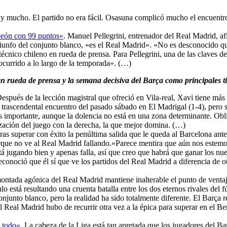
 y mucho. El partido no era fácil. Osasuna complicó mucho el encuentro.
mpeón con 99 puntos»
. Manuel Pellegrini, entrenador del Real Madrid, afi
triunfo del conjunto blanco, «es el Real Madrid». «No es desconocido 
 técnico chileno en rueda de prensa. Para Pellegrini, una de las claves 
 ocurrido a lo largo de la temporada». (…)
en rueda de prensa y la semana decisiva del Barça como principales ti
Después de la lección magistral que ofreció en Vila-real, Xavi tiene má
l trascendental encuentro del pasado sábado en El Madrigal (1-4), pero so
a es importante, aunque la dolencia no está en una zona determinante. 
lización del juego con la derecha, la que mejor domina. (…)
 ras superar con éxito la penúltima salida que le queda al Barcelona an
 porque no ve al Real Madrid fallando.»Parece mentira que aún nos estem
tá jugando bien y apenas falla, así que creo que habrá que ganar los n
econoció que él sí que ve los partidos del Real Madrid a diferencia de
ontada agónica del Real Madrid mantiene inalterable el punto de ventaja 
lo está resultando una cruenta batalla entre los dos eternos rivales del 
conjunto blanco, pero la realidad ha sido totalmente diferente. El Barç
el Real Madrid hubo de recurrir otra vez a la épica para superar en el 
 todo»
. La cabeza de la Liga está tan apretada que los jugadores del Ba