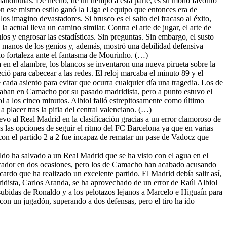
mandíbulas. De hecho, de un tiempo a esta parte, es su modo favorito
con ese mismo estilo ganó la Liga el equipo que entonces era de
os imagino devastadores. Si brusco es el salto del fracaso al éxito,
 actual lleva un camino similar. Contra el arte de jugar, el arte de
ulos y engrosar las estadísticas. Sin preguntas. Sin embargo, el susto
 manos de los genios y, además, mostró una debilidad defensiva
nado fortaleza ante el fantasma de Mourinho. (…)
 en el alambre, los blancos se inventaron una nueva pirueta sobre la
ió para cabecear a las redes. El reloj marcaba el minuto 89 y el
 cada asiento para evitar que ocurra cualquier día una tragedia. Los de
ntraban en Camacho por su pasado madridista, pero a punto estuvo el
l a los cinco minutos. Albiol falló estrepitosamente como último
placer tras la pifia del central valenciano. (…)
evo al Real Madrid en la clasificación gracias a un error clamoroso de
s las opciones de seguir el ritmo del FC Barcelona ya que en varias
con el partido 2 a 2 fue incapaz de rematar un pase de Vadocz que
ldo ha salvado a un Real Madrid que se ha visto con el agua en el
arcador en dos ocasiones, pero los de Camacho han acabado acusando
cardo que ha realizado un excelente partido. El Madrid debía salir así,
dridista, Carlos Aranda, se ha aprovechado de un error de Raúl Albiol
subidas de Ronaldo y a los pelotazos lejanos a Marcelo e Higuaín para
con un jugadón, superando a dos defensas, pero el tiro ha ido