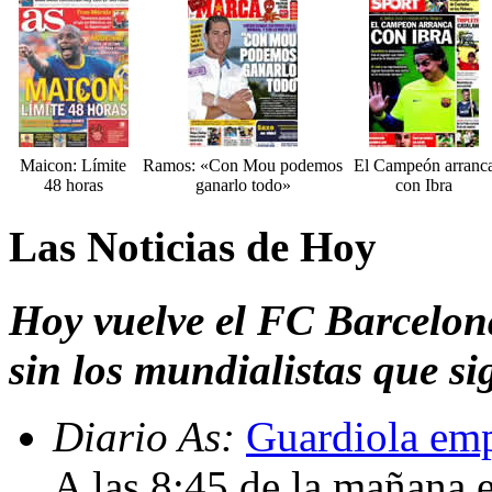
Maicon: Límite
Ramos: «Con Mou podemos
El Campeón arranc
48 horas
ganarlo todo»
con Ibra
Las Noticias de Hoy
Hoy vuelve el FC Barcelon
sin los mundialistas que s
Diario As:
Guardiola empi
A las 8:45 de la mañana e