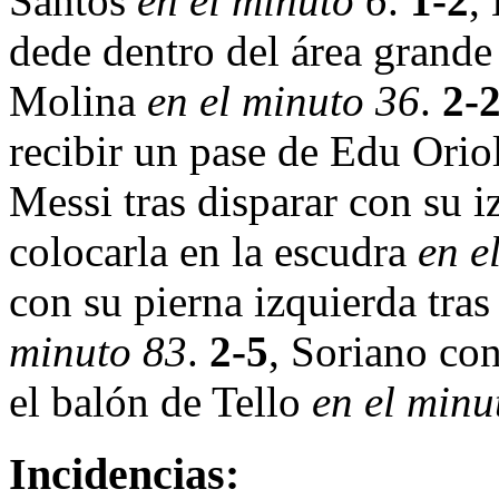
Santos
en el minuto 6
.
1-2
,
dede dentro del área grande 
Molina
en el minuto 36
.
2-
recibir un pase de Edu Orio
Messi tras disparar con su i
colocarla en la escudra
en e
con su pierna izquierda tra
minuto 83
.
2-5
, Soriano con
el balón de Tello
en el minu
Incidencias: