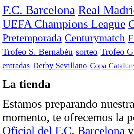
F.C. Barcelona
Real Madri
UEFA Champions League
C
Pretemporada
Centurymatch
F
Trofeo S. Bernabéu
sorteo
Trofeo 
entradas
Derby Sevillano
Copa Catalun
La tienda
Estamos preparando nuestra 
momento, te ofrecemos la po
Oficial del F.C. Barcelona
y