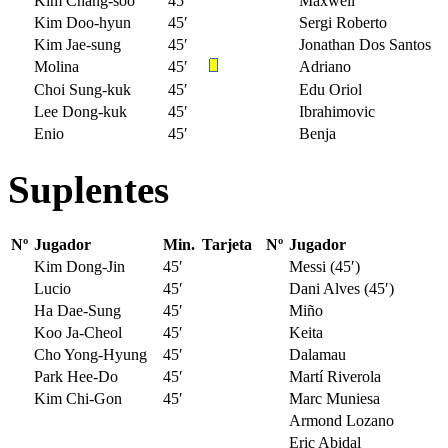
Kim Chang-soo
45′
Maxwell
Kim Doo-hyun
45′
Sergi Roberto
Kim Jae-sung
45′
Jonathan Dos Santos
Molina
45′
Adriano
Choi Sung-kuk
45′
Edu Oriol
Lee Dong-kuk
45′
Ibrahimovic
Enio
45′
Benja
Suplentes
Nº
Jugador
Min.
Tarjeta
Nº
Jugador
Kim Dong-Jin
45′
Messi (45′)
Lucio
45′
Dani Alves (45′)
Ha Dae-Sung
45′
Miño
Koo Ja-Cheol
45′
Keita
Cho Yong-Hyung
45′
Dalamau
Park Hee-Do
45′
Martí Riverola
Kim Chi-Gon
45′
Marc Muniesa
Armond Lozano
Eric Abidal