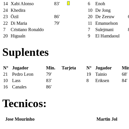
14
Xabi Alonso
83′
6
Enoh
24
Khedira
10
De Jong
23
Özil
86′
20
De Zeeuw
22
Di Maria
79′
11
Emanuelson
7
Cristiano Ronaldo
7
Sulejmani
20
Higuaín
9
El Hamdaoul
Suplentes
Nº
Jugador
Min.
Tarjeta
Nº
Jugador
Min
21
Pedro Leon
79′
19
Tainio
68′
10
Lass
83′
8
Eriksen
84′
16
Canales
86′
Tecnicos:
Jose Mourinho
Martin Jol