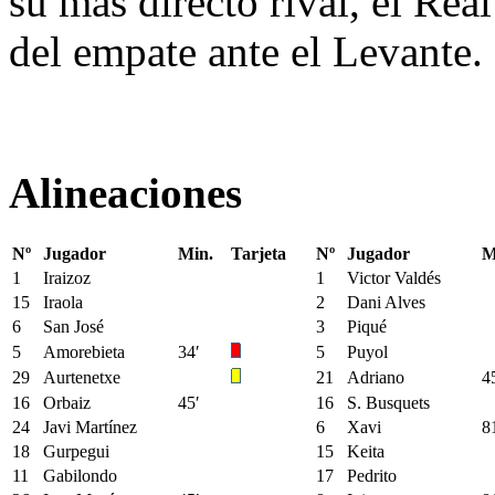
su más directo rival, el Re
del empate ante el Levante.
Alineaciones
Nº
Jugador
Min.
Tarjeta
Nº
Jugador
M
1
Iraizoz
1
Victor Valdés
15
Iraola
2
Dani Alves
6
San José
3
Piqué
5
Amorebieta
34′
5
Puyol
29
Aurtenetxe
21
Adriano
4
16
Orbaiz
45′
16
S. Busquets
24
Javi Martínez
6
Xavi
8
18
Gurpegui
15
Keita
11
Gabilondo
17
Pedrito