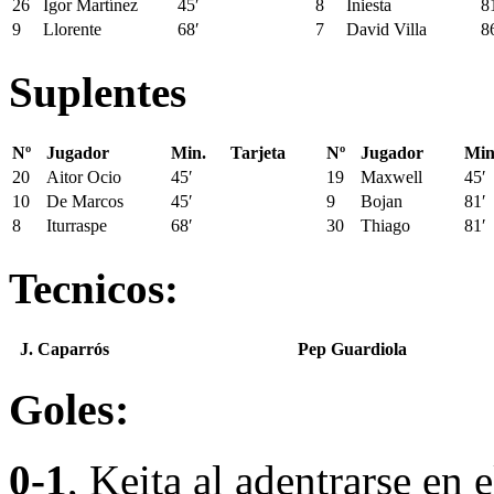
26
Igor Martínez
45′
8
Iniesta
8
9
Llorente
68′
7
David Villa
8
Suplentes
Nº
Jugador
Min.
Tarjeta
Nº
Jugador
Min
20
Aitor Ocio
45′
19
Maxwell
45′
10
De Marcos
45′
9
Bojan
81′
8
Iturraspe
68′
30
Thiago
81′
Tecnicos:
J. Caparrós
Pep Guardiola
Goles:
0-1
, Keita al adentrarse en 