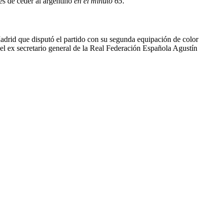
tes de ceder al argentino
en el minuto 65
.
Madrid que disputó el partido con su segunda equipación de color
 el ex secretario general de la Real Federación Española Agustín