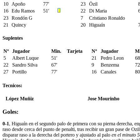
10
Apoño
77′
23
Özil
16
Edu Ramos
51′
22
Di Maria
23
Rondón G
7
Cristiano Ronaldo
21
Quincy
20
Higuaín
Suplentes
Nº
Jugador
Min.
Tarjeta
Nº
Jugador
Mi
5
Albert Luque
51′
21
Pedro Leon
68
22
Sandro Silva
67′
9
Benzema
72
27
Portillo
77′
16
Canales
80
Tecnicos:
López Muñiz
Jose Mourinho
Goles:
0-1
, Higuaín en el segundo palo de primera con su pierna derecha, e
raso desde cerca del punto de penalti, tras recibir un gran pase de Oz
disparar raso a la derecha del portero y ajustado al palo
en el minuto 