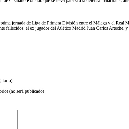
ón de Crsitiano Ronaldo que se lleva para sí a la defensa malacitana, an
séptima jornada de Liga de Primera División entre el Málaga y el Real 
e fallecidos, el ex jugador del Atlético Madrid Juan Carlos Arteche, y
atorio)
orio) (no será publicado)