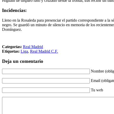
Higuaín de disparo raso y cruzado desde la frontal, tras recibir un bal
Incidencias:
Lleno en la Rosaleda para presenciar el partido correspondiente a la 
negro. Se guardó un minuto de silencio en memoria de los recientement
Domínguez.
Categorías:
Real Madrid
Etiquetas:
Liga
,
Real Madrid C.F.
Deja un comentario
Nombre (oblig
Email (obligat
Tu web