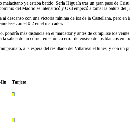
o malacitano ya estaba batido. Sería Higuaín tras un gran pase de Crist
 dominio del Madrid se intensificó y Ozil empezó a tomar la batuta del j
ía al descanso con una victoria mínima de los de la Castellana, pero en
eanudase con el 0-2 en el marcador.
do, pondría más distancia en el marcador y antes de cumplirse los veinte
 a la salida de un córner en el único error defensivo de los blancos en to
ampeonato, a la espera del resultado del Villarreal el lunes, y con un pu
Min.
Tarjeta