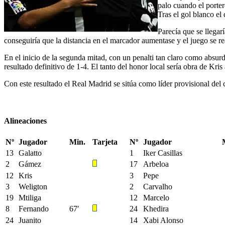
palo cuando el porter
Tras el gol blanco el
Parecía que se llegar
conseguiría que la distancia en el marcador aumentase y el juego se r
En el inicio de la segunda mitad, con un penalti tan claro como absur
resultado definitivo de 1-4. El tanto del honor local sería obra de Kris
Con este resultado el Real Madrid se sitúa como líder provisional del c
Alineaciones
Nº
Jugador
Min.
Tarjeta
Nº
Jugador
13
Galatto
1
Iker Casillas
2
Gámez
17
Arbeloa
12
Kris
3
Pepe
3
Weligton
2
Carvalho
19
Mtiliga
12
Marcelo
8
Fernando
67′
24
Khedira
24
Juanito
14
Xabi Alonso