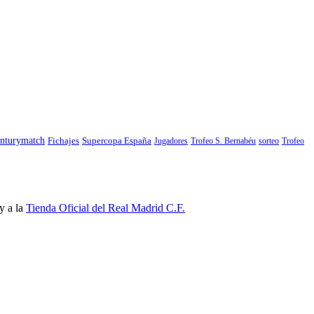
nturymatch
Fichajes
Supercopa España
Jugadores
Trofeo S. Bernabéu
sorteo
Trofeo
y a la
Tienda Oficial del Real Madrid C.F.