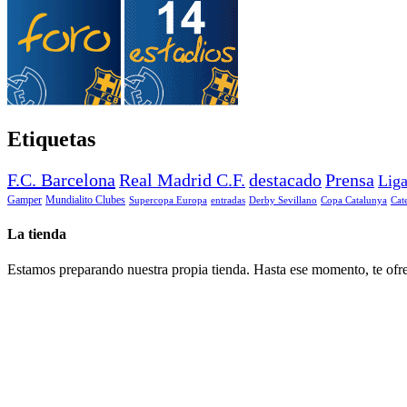
Etiquetas
F.C. Barcelona
Real Madrid C.F.
destacado
Prensa
Lig
Gamper
Mundialito Clubes
Supercopa Europa
entradas
Derby Sevillano
Copa Catalunya
Cat
La tienda
Estamos preparando nuestra propia tienda. Hasta ese momento, te ofre