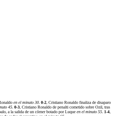
o Ronaldo
en el minuto 30
.
0-2
, Cristiano Ronaldo finaliza de disaparo
inuto 45
.
0-3
, Cristiano Ronaldo de penalti cometido sobre Ozil, tras
 palo, a la salida de un córner botado por Luque
en el minuto 55
.
1-4
,