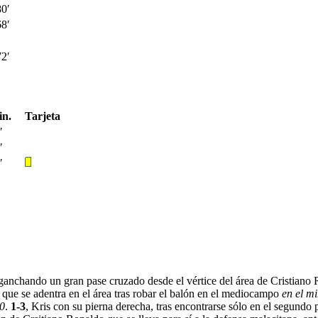
80′
68′
72′
n.
Tarjeta
′
′
′
nganchando un gran pase cruzado desde el vértice del área de Cristian
il que se adentra en el área tras robar el balón en el mediocampo
en el m
50
.
1-3
, Kris con su pierna derecha, tras encontrarse sólo en el segundo