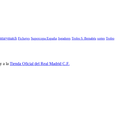
nturymatch
Fichajes
Supercopa España
Jugadores
Trofeo S. Bernabéu
sorteo
Trofeo
y a la
Tienda Oficial del Real Madrid C.F.