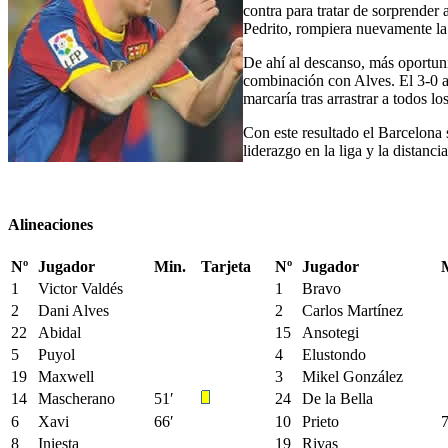
contra para tratar de sorprender
Pedrito, rompiera nuevamente la 
De ahí al descanso, más oportun
combinación con Alves. El 3-0 ap
marcaría tras arrastrar a todos l
Con este resultado el Barcelona 
liderazgo en la liga y la distanc
Alineaciones
Nº
Jugador
Min.
Tarjeta
Nº
Jugador
1
Victor Valdés
1
Bravo
2
Dani Alves
2
Carlos Martínez
22
Abidal
15
Ansotegi
5
Puyol
4
Elustondo
19
Maxwell
3
Mikel González
14
Mascherano
51′
24
De la Bella
6
Xavi
66′
10
Prieto
7
8
Iniesta
19
Rivas