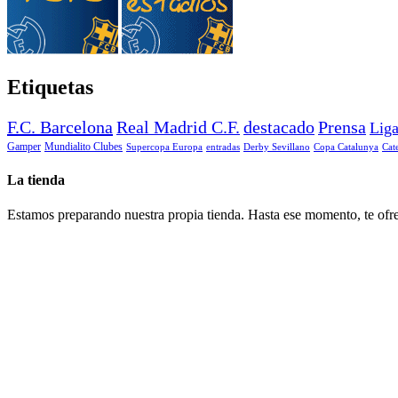
Etiquetas
F.C. Barcelona
Real Madrid C.F.
destacado
Prensa
Lig
Gamper
Mundialito Clubes
Supercopa Europa
entradas
Derby Sevillano
Copa Catalunya
Cat
La tienda
Estamos preparando nuestra propia tienda. Hasta ese momento, te ofre