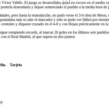
 a Víctor Valdés. El juego se desarrollaba quizá en exceso en el medio 
portería donostiarra y dejase sentenciado el partido a la media hora de 
idades, pero hasta la reanudación, no pudo verse el 3-0 obra de Messi,
untalaba más si cabe el marcador y sólo se pudo ver fútbol por momento
os centrales y disparar cruzado en el 4-0 y con Bojan prácticamente en la
sigue rompiendo records, al marcar 26 goles en los últimos seis partido
ia con el Real Madrid, al que supera en dos puntos.
Min.
Tarjeta
9′