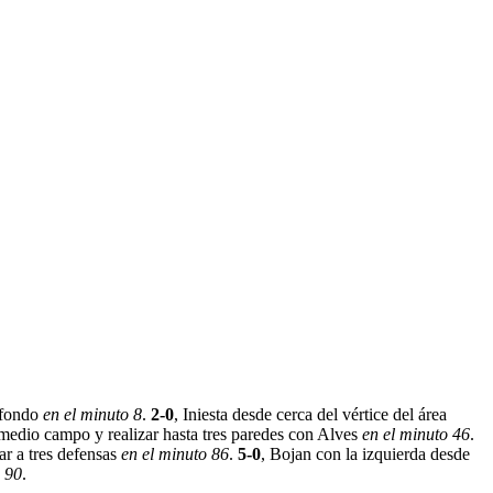
e fondo
en el minuto 8
.
2-0
, Iniesta desde cerca del vértice del área
l medio campo y realizar hasta tres paredes con Alves
en el minuto 46
.
rar a tres defensas
en el minuto 86
.
5-0
, Bojan con la izquierda desde
o 90
.