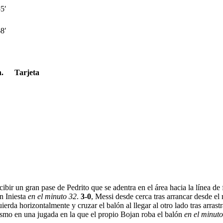
5′
8′
.
Tarjeta
ecibir un gran pase de Pedrito que se adentra en el área hacia la línea d
n Iniesta
en el minuto 32
.
3-0
, Messi desde cerca tras arrancar desde e
uierda horizontalmente y cruzar el balón al llegar al otro lado tras arrast
mismo en una jugada en la que el propio Bojan roba el balón
en el minut