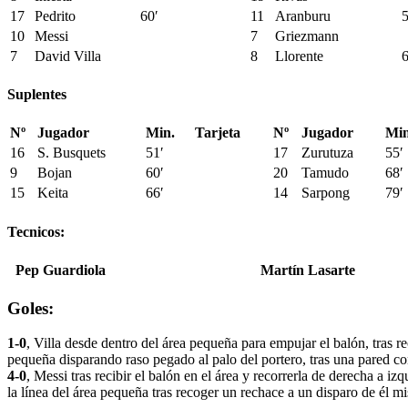
17
Pedrito
60′
11
Aranburu
5
10
Messi
7
Griezmann
7
David Villa
8
Llorente
6
Suplentes
Nº
Jugador
Min.
Tarjeta
Nº
Jugador
Min
16
S. Busquets
51′
17
Zurutuza
55′
9
Bojan
60′
20
Tamudo
68′
15
Keita
66′
14
Sarpong
79′
Tecnicos:
Pep Guardiola
Martín Lasarte
Goles:
1-0
, Villa desde dentro del área pequeña para empujar el balón, tras r
pequeña disparando raso pegado al palo del portero, tras una pared co
4-0
, Messi tras recibir el balón en el área y recorrerla de derecha a izq
la línea del área pequeña tras recoger un rechace a un disparo de él 