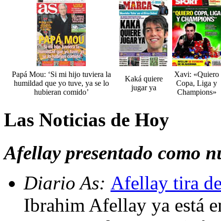
Papá Mou: ‘Si mi hijo tuviera la
Xavi: «Quiero
Kaká quiere
humildad que yo tuve, ya se lo
Copa, Liga y
jugar ya
hubieran comido’
Champions»
Las Noticias de Hoy
Afellay presentado como n
Diario As:
Afellay tira d
Ibrahim Afellay ya está 