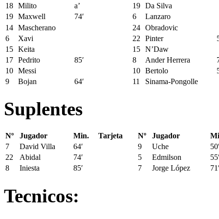
18
Milito
a’
19
Da Silva
19
Maxwell
74′
6
Lanzaro
14
Mascherano
24
Obradovic
6
Xavi
22
Pinter
15
Keita
15
N’Daw
17
Pedrito
85′
8
Ander Herrera
10
Messi
10
Bertolo
9
Bojan
64′
11
Sinama-Pongolle
Suplentes
Nº
Jugador
Min.
Tarjeta
Nº
Jugador
Mi
7
David Villa
64′
9
Uche
50
22
Abidal
74′
5
Edmilson
55
8
Iniesta
85′
7
Jorge López
71
Tecnicos: