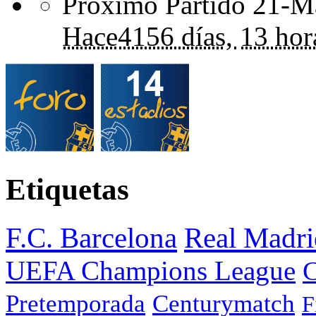
Próximo Partido 21-Ma
Hace
4156 días,
13 hor
Etiquetas
F.C. Barcelona
Real Madri
UEFA Champions League
C
Pretemporada
Centurymatch
F